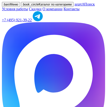
search
Поиск
bars
Меню
book_circle
Каталог
по категориям
Условия работы
Скидки
О компании
Контакты
+7 (495) 921-39-22