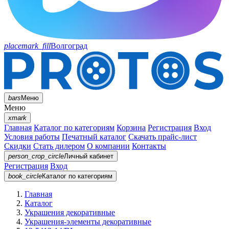
placemark_fill
Волгоград
bars
Меню
Меню
xmark
Главная
Каталог по категориям
Корзина
Регистрация
Вход
Условия работы
Печатный каталог
Скачать прайс-лист
Скидки
Стать дилером
О компании
Контакты
person_crop_circle
Личный кабинет
Регистрация
Вход
book_circle
Каталог
по категориям
Главная
Каталог
Украшения декоративные
Украшения-элементы декоративные