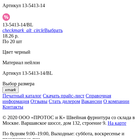
Артикул
13-5413-14
13-5413-14/BL
checkmark_alt_circle
Выбрать
18.26 р.
По 20 шт
Цвет
черный
Материал
нейлон
Артикул
13-5413-14/BL
Выбор размера
xmark
Печатный каталог
Скачать прайс-лист
Справочная
информация
Отзывы
Стать дилером
Вакансии
О компании
Контакты
© 2020
ООО «ПРОТОС и К»
Швейная фурнитура со склада в
Москве.
Варшавское шоссе, дом 132, строение 9.
На карте
По будням 9:00–19:00, Выходные: суббота, воскресенье и