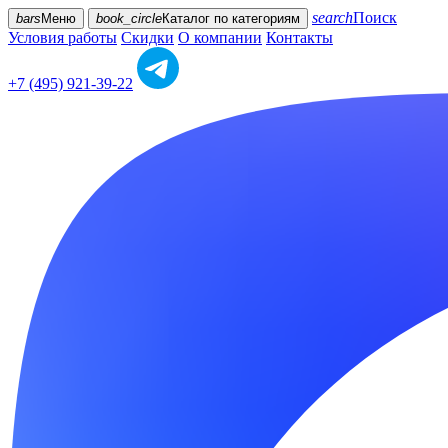
search
Поиск
bars
Меню
book_circle
Каталог
по категориям
Условия работы
Скидки
О компании
Контакты
+7 (495) 921-39-22