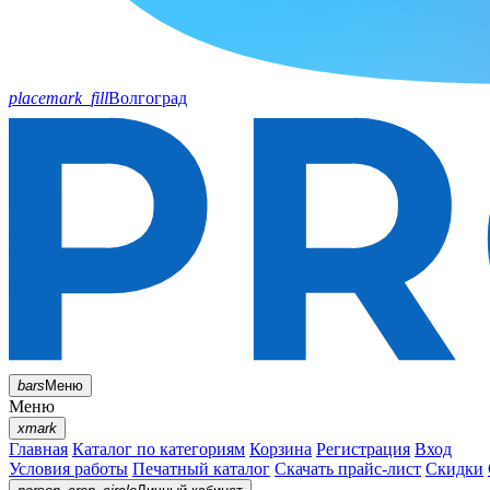
placemark_fill
Волгоград
bars
Меню
Меню
xmark
Главная
Каталог по категориям
Корзина
Регистрация
Вход
Условия работы
Печатный каталог
Скачать прайс-лист
Скидки