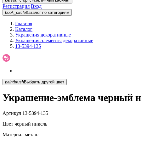
person_crop_circle
Личный кабинет
Регистрация
Вход
book_circle
Каталог
по категориям
Главная
Каталог
Украшения декоративные
Украшения-элементы декоративные
13-5394-135
paintbrush
Выбрать другой цвет
Украшение-эмблема черный ни
Артикул
13-5394-135
Цвет
черный никель
Материал
металл