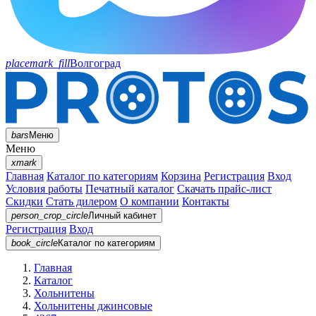
placemark_fill
Волгоград
bars
Меню
Меню
xmark
Главная
Каталог по категориям
Корзина
Регистрация
Вход
Условия работы
Печатный каталог
Скачать прайс-лист
Скидки
Стать дилером
О компании
Контакты
person_crop_circle
Личный кабинет
Регистрация
Вход
book_circle
Каталог
по категориям
Главная
Каталог
Хольнитены
Хольнитены джинсовые