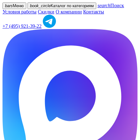
search
Поиск
bars
Меню
book_circle
Каталог
по категориям
Условия работы
Скидки
О компании
Контакты
+7 (495) 921-39-22