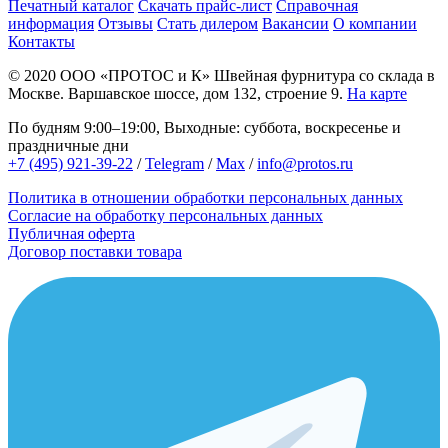
Печатный каталог
Скачать прайс-лист
Справочная
информация
Отзывы
Стать дилером
Вакансии
О компании
Контакты
© 2020
ООО «ПРОТОС и К»
Швейная фурнитура со склада в
Москве.
Варшавское шоссе, дом 132, строение 9.
На карте
По будням 9:00–19:00, Выходные: суббота, воскресенье и
праздничные дни
+7 (495) 921-39-22
/
Telegram
/
Max
/
info@protos.ru
Политика в отношении обработки персональных данных
Согласие на обработку персональных данных
Публичная оферта
Договор поставки товара