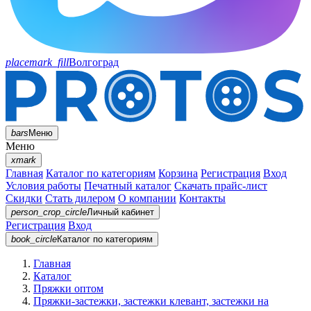
placemark_fill
Волгоград
bars
Меню
Меню
xmark
Главная
Каталог по категориям
Корзина
Регистрация
Вход
Условия работы
Печатный каталог
Скачать прайс-лист
Скидки
Стать дилером
О компании
Контакты
person_crop_circle
Личный кабинет
Регистрация
Вход
book_circle
Каталог
по категориям
Главная
Каталог
Пряжки оптом
Пряжки-застежки, застежки клевант, застежки на