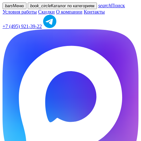
search
Поиск
bars
Меню
book_circle
Каталог
по категориям
Условия работы
Скидки
О компании
Контакты
+7 (495) 921-39-22