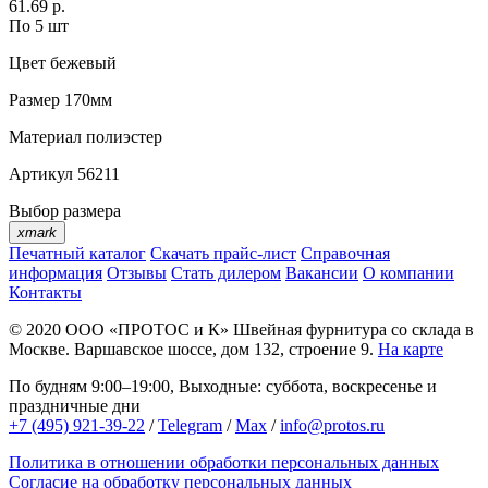
61.69 р.
По 5 шт
Цвет
бежевый
Размер
170мм
Материал
полиэстер
Артикул
56211
Выбор размера
xmark
Печатный каталог
Скачать прайс-лист
Справочная
информация
Отзывы
Стать дилером
Вакансии
О компании
Контакты
© 2020
ООО «ПРОТОС и К»
Швейная фурнитура со склада в
Москве.
Варшавское шоссе, дом 132, строение 9.
На карте
По будням 9:00–19:00, Выходные: суббота, воскресенье и
праздничные дни
+7 (495) 921-39-22
/
Telegram
/
Max
/
info@protos.ru
Политика в отношении обработки персональных данных
Согласие на обработку персональных данных