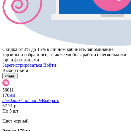
Скидка от 3% до 15%
в личном кабинете, запоминание
корзины
и
избранного
, а также удобная работа с несколькими
юр. и физ. лицами
Зарегистрироваться
Войти
Выбор цвета
xmark
56011
170мм
checkmark_alt_circle
Выбрать
67.31 р.
По 5 шт
Цвет
черный
Размер
170мм