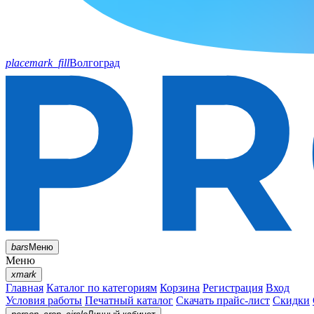
placemark_fill
Волгоград
bars
Меню
Меню
xmark
Главная
Каталог по категориям
Корзина
Регистрация
Вход
Условия работы
Печатный каталог
Скачать прайс-лист
Скидки