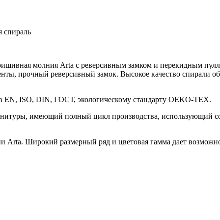
я спираль
ришивная молния Arta с реверсивным замком и перекидным пулле
 ленты, прочный реверсивный замок. Высокое качество спирали 
ов EN, ISO, DIN, ГОСТ, экологическому стандарту OEKO-TEX.
нитуры, имеющий полный цикл производства, использующий со
Arta. Широкий размерный ряд и цветовая гамма дает возможно