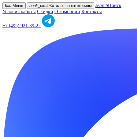
search
Поиск
bars
Меню
book_circle
Каталог
по категориям
Условия работы
Скидки
О компании
Контакты
+7 (495) 921-39-22