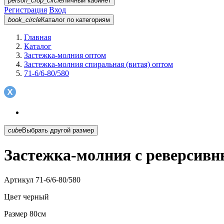
person_crop_circle
Личный кабинет
Регистрация
Вход
book_circle
Каталог
по категориям
Главная
Каталог
Застежка-молния оптом
Застежка-молния спиральная (витая) оптом
71-6/6-80/580
cube
Выбрать другой размер
Застежка-молния с реверсивн
Артикул
71-6/6-80/580
Цвет
черный
Размер
80см