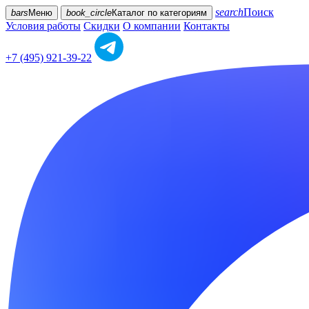
search
Поиск
bars
Меню
book_circle
Каталог
по категориям
Условия работы
Скидки
О компании
Контакты
+7 (495) 921-39-22