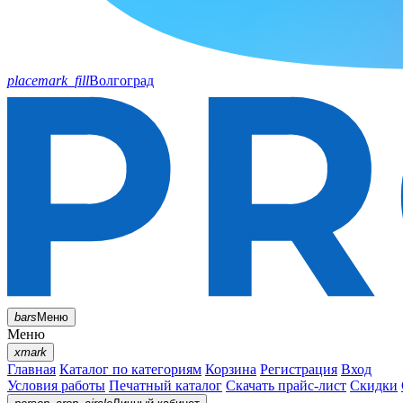
placemark_fill
Волгоград
bars
Меню
Меню
xmark
Главная
Каталог по категориям
Корзина
Регистрация
Вход
Условия работы
Печатный каталог
Скачать прайс-лист
Скидки