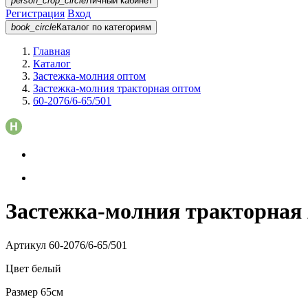
person_crop_circle
Личный кабинет
Регистрация
Вход
book_circle
Каталог
по категориям
Главная
Каталог
Застежка-молния оптом
Застежка-молния тракторная оптом
60-2076/6-65/501
Застежка-молния тракторная A
Артикул
60-2076/6-65/501
Цвет
белый
Размер
65см