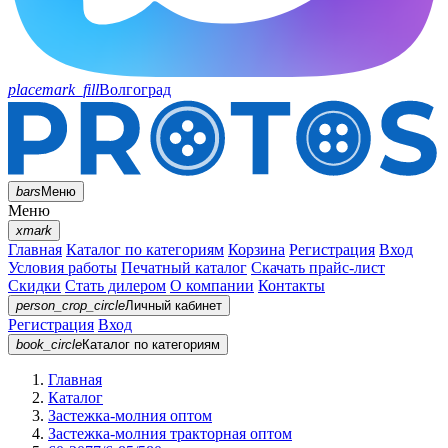
placemark_fill
Волгоград
bars
Меню
Меню
xmark
Главная
Каталог по категориям
Корзина
Регистрация
Вход
Условия работы
Печатный каталог
Скачать прайс-лист
Скидки
Стать дилером
О компании
Контакты
person_crop_circle
Личный кабинет
Регистрация
Вход
book_circle
Каталог
по категориям
Главная
Каталог
Застежка-молния оптом
Застежка-молния тракторная оптом