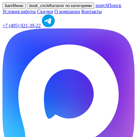
search
Поиск
bars
Меню
book_circle
Каталог
по категориям
Условия работы
Скидки
О компании
Контакты
+7 (495) 921-39-22