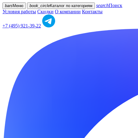
search
Поиск
bars
Меню
book_circle
Каталог
по категориям
Условия работы
Скидки
О компании
Контакты
+7 (495) 921-39-22