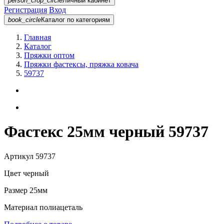
person_crop_circle
Личный кабинет
Регистрация
Вход
book_circle
Каталог
по категориям
Главная
Каталог
Пряжки оптом
Пряжки фастексы, пряжка ковача
59737
Фастекс 25мм черный 59737
Артикул
59737
Цвет
черный
Размер
25мм
Материал
полиацеталь