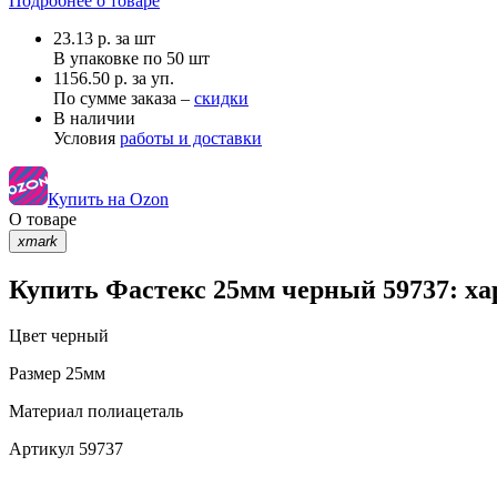
Подробнее о товаре
23.13
р.
за шт
В упаковке по
50 шт
1156.50 р. за уп.
По сумме заказа –
скидки
В наличии
Условия
работы и доставки
Купить на Ozon
О товаре
xmark
Купить Фастекс 25мм черный 59737: ха
Цвет
черный
Размер
25мм
Материал
полиацеталь
Артикул
59737