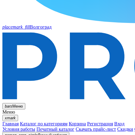
placemark_fill
Волгоград
bars
Меню
Меню
xmark
Главная
Каталог по категориям
Корзина
Регистрация
Вход
Условия работы
Печатный каталог
Скачать прайс-лист
Скидки