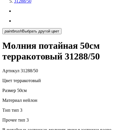
31288/50
paintbrush
Выбрать другой цвет
Молния потайная 50см
терракотовый 31288/50
Артикул
31288/50
Цвет
терракотовый
Размер
50см
Материал
нейлон
Тип
тип 3
Прочее
тип 3
В потайных застежках-молниях звенья застежки распо...