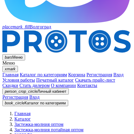
placemark_fill
Волгоград
bars
Меню
Меню
xmark
Главная
Каталог по категориям
Корзина
Регистрация
Вход
Условия работы
Печатный каталог
Скачать прайс-лист
Скидки
Стать дилером
О компании
Контакты
person_crop_circle
Личный кабинет
Регистрация
Вход
book_circle
Каталог
по категориям
Главная
Каталог
Застежка-молния оптом
Застежка-молния потайная оптом