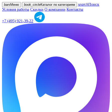
search
Поиск
bars
Меню
book_circle
Каталог
по категориям
Условия работы
Скидки
О компании
Контакты
+7 (495) 921-39-22