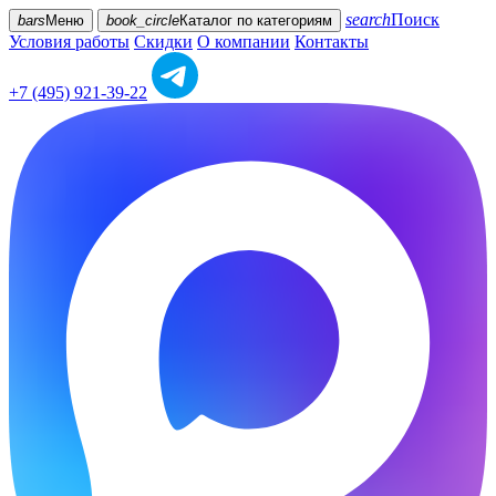
search
Поиск
bars
Меню
book_circle
Каталог
по категориям
Условия работы
Скидки
О компании
Контакты
+7 (495) 921-39-22