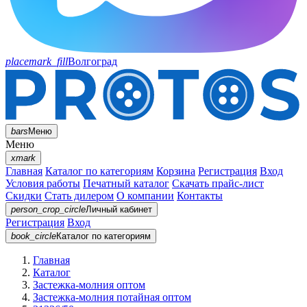
placemark_fill
Волгоград
bars
Меню
Меню
xmark
Главная
Каталог по категориям
Корзина
Регистрация
Вход
Условия работы
Печатный каталог
Скачать прайс-лист
Скидки
Стать дилером
О компании
Контакты
person_crop_circle
Личный кабинет
Регистрация
Вход
book_circle
Каталог
по категориям
Главная
Каталог
Застежка-молния оптом
Застежка-молния потайная оптом