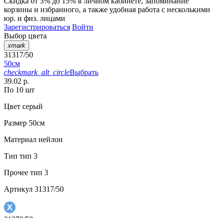
Скидка от 3% до 15%
в личном кабинете, запоминание
корзины
и
избранного
, а также удобная работа с несколькими
юр. и физ. лицами
Зарегистрироваться
Войти
Выбор цвета
xmark
31317/50
50см
checkmark_alt_circle
Выбрать
39.02 р.
По 10 шт
Цвет
серый
Размер
50см
Материал
нейлон
Тип
тип 3
Прочее
тип 3
Артикул
31317/50