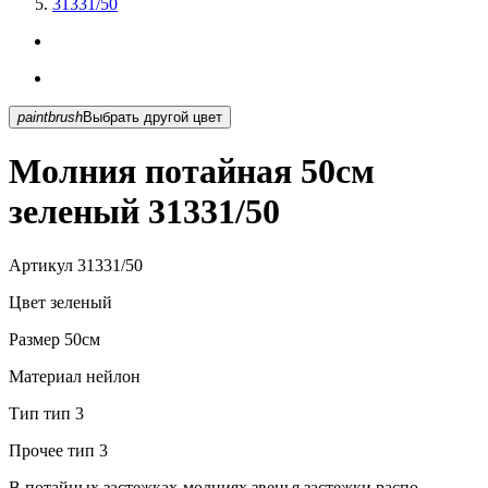
31331/50
paintbrush
Выбрать другой цвет
Молния потайная 50см
зеленый 31331/50
Артикул
31331/50
Цвет
зеленый
Размер
50см
Материал
нейлон
Тип
тип 3
Прочее
тип 3
В потайных застежках-молниях звенья застежки распо...