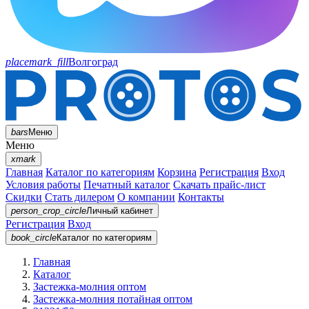
placemark_fill
Волгоград
bars
Меню
Меню
xmark
Главная
Каталог по категориям
Корзина
Регистрация
Вход
Условия работы
Печатный каталог
Скачать прайс-лист
Скидки
Стать дилером
О компании
Контакты
person_crop_circle
Личный кабинет
Регистрация
Вход
book_circle
Каталог
по категориям
Главная
Каталог
Застежка-молния оптом
Застежка-молния потайная оптом