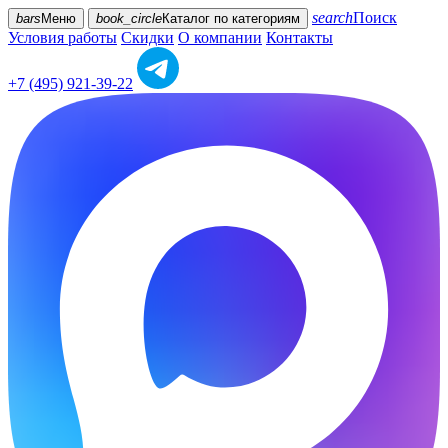
search
Поиск
bars
Меню
book_circle
Каталог
по категориям
Условия работы
Скидки
О компании
Контакты
+7 (495) 921-39-22