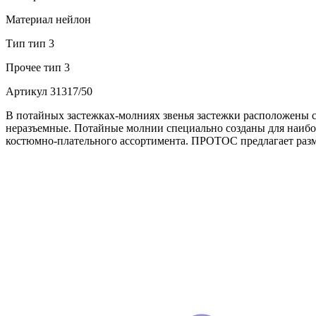
Материал
нейлон
Тип
тип 3
Прочее
тип 3
Артикул
31317/50
В потайных застежках-молниях звенья застежки расположены с
неразъемные. Потайные молнии специально созданы для наибол
костюмно-плательного ассортимента. ПРОТОС предлагает разм