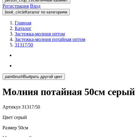
person_crop_circle
Личный кабинет
Регистрация
Вход
book_circle
Каталог
по категориям
Главная
Каталог
Застежка-молния оптом
Застежка-молния потайная оптом
31317/50
paintbrush
Выбрать другой цвет
Молния потайная 50см серый 
Артикул
31317/50
Цвет
серый
Размер
50см