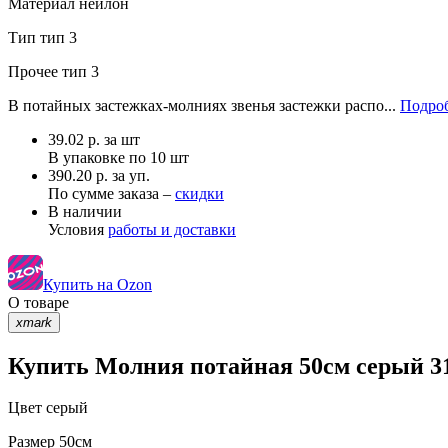
Материал
нейлон
Тип
тип 3
Прочее
тип 3
В потайных застежках-молниях звенья застежки распо...
Подроб
39.02
р.
за шт
В упаковке по
10 шт
390.20 р. за уп.
По сумме заказа –
скидки
В наличии
Условия
работы и доставки
Купить на Ozon
О товаре
xmark
Купить Молния потайная 50см серый 31
Цвет
серый
Размер
50см