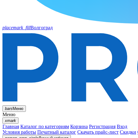
placemark_fill
Волгоград
bars
Меню
Меню
xmark
Главная
Каталог по категориям
Корзина
Регистрация
Вход
Условия работы
Печатный каталог
Скачать прайс-лист
Скидки