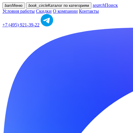
search
Поиск
bars
Меню
book_circle
Каталог
по категориям
Условия работы
Скидки
О компании
Контакты
+7 (495) 921-39-22