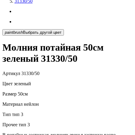
31330/50
paintbrush
Выбрать другой цвет
Молния потайная 50см
зеленый 31330/50
Артикул
31330/50
Цвет
зеленый
Размер
50см
Материал
нейлон
Тип
тип 3
Прочее
тип 3
В потайных застежках-молниях звенья застежки распо...