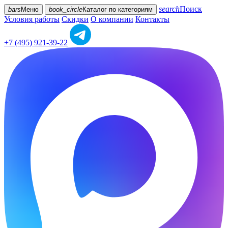
search
Поиск
bars
Меню
book_circle
Каталог
по категориям
Условия работы
Скидки
О компании
Контакты
+7 (495) 921-39-22