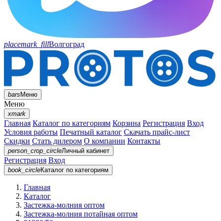
placemark_fill
Волгоград
bars
Меню
Меню
xmark
Главная
Каталог по категориям
Корзина
Регистрация
Вход
Условия работы
Печатный каталог
Скачать прайс-лист
Скидки
Стать дилером
О компании
Контакты
person_crop_circle
Личный кабинет
Регистрация
Вход
book_circle
Каталог
по категориям
Главная
Каталог
Застежка-молния оптом
Застежка-молния потайная оптом