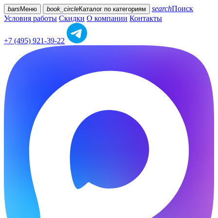
search
Поиск
bars
Меню
book_circle
Каталог
по категориям
Условия работы
Скидки
О компании
Контакты
+7 (495) 921-39-22