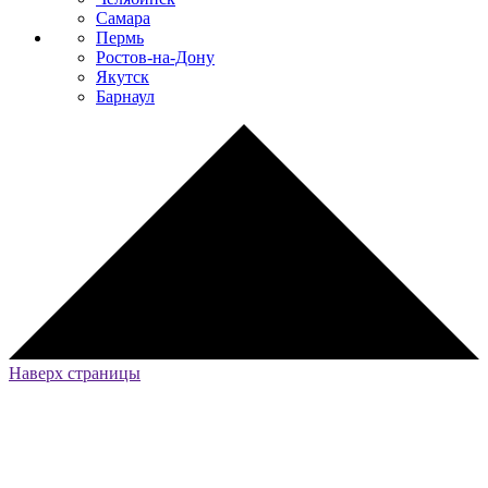
Самара
Пермь
Ростов-на-Дону
Якутск
Барнаул
Наверх страницы