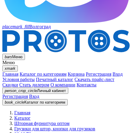
placemark_fill
Волгоград
bars
Меню
Меню
xmark
Главная
Каталог по категориям
Корзина
Регистрация
Вход
Условия работы
Печатный каталог
Скачать прайс-лист
Скидки
Стать дилером
О компании
Контакты
person_crop_circle
Личный кабинет
Регистрация
Вход
book_circle
Каталог
по категориям
Главная
Каталог
Шторная фурнитура оптом
Грузики для штор, кнопки для грузиков