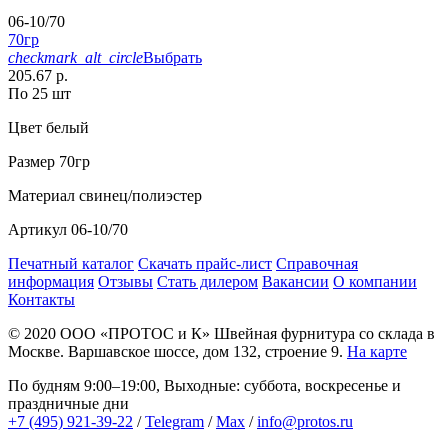
06-10/70
70гр
checkmark_alt_circle
Выбрать
205.67 р.
По 25 шт
Цвет
белый
Размер
70гр
Материал
свинец/полиэстер
Артикул
06-10/70
Печатный каталог
Скачать прайс-лист
Справочная
информация
Отзывы
Стать дилером
Вакансии
О компании
Контакты
© 2020
ООО «ПРОТОС и К»
Швейная фурнитура со склада в
Москве.
Варшавское шоссе, дом 132, строение 9.
На карте
По будням 9:00–19:00, Выходные: суббота, воскресенье и
праздничные дни
+7 (495) 921-39-22
/
Telegram
/
Max
/
info@protos.ru