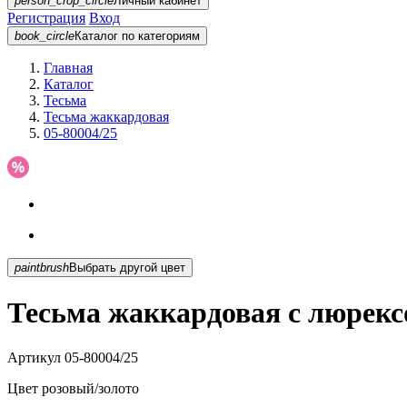
person_crop_circle
Личный кабинет
Регистрация
Вход
book_circle
Каталог
по категориям
Главная
Каталог
Тесьма
Тесьма жаккардовая
05-80004/25
paintbrush
Выбрать другой цвет
Тесьма жаккардовая с люрекс
Артикул
05-80004/25
Цвет
розовый/золото