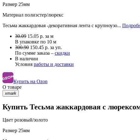
Размер
25мм
Материал
полиэстер/люрекс
Тесьма жаккардовая -декоративная лента с крупноузо...
Подробн
30.09
15.05
р.
за м
В упаковке по
10 м
300.90
150.45 р. за уп.
По сумме заказа –
скидки
В наличии
Условия
работы и доставки
Купить на Ozon
О товаре
xmark
Купить Тесьма жаккардовая с люрексом
Цвет
розовый/золото
Размер
25мм