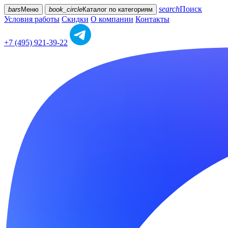
search
Поиск
bars
Меню
book_circle
Каталог
по категориям
Условия работы
Скидки
О компании
Контакты
+7 (495) 921-39-22