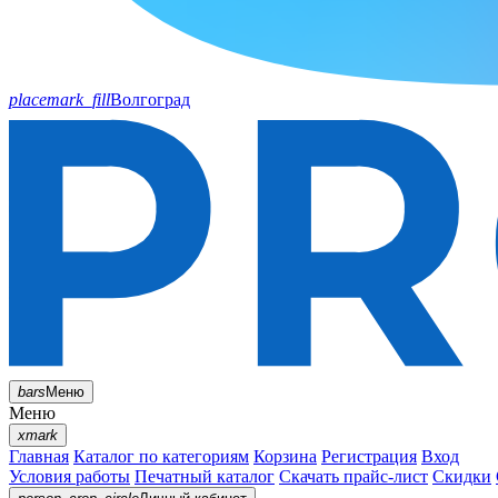
placemark_fill
Волгоград
bars
Меню
Меню
xmark
Главная
Каталог по категориям
Корзина
Регистрация
Вход
Условия работы
Печатный каталог
Скачать прайс-лист
Скидки