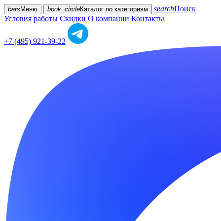
search
Поиск
bars
Меню
book_circle
Каталог
по категориям
Условия работы
Скидки
О компании
Контакты
+7 (495) 921-39-22