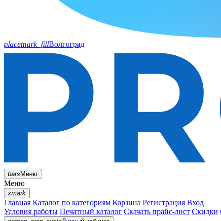
placemark_fill
Волгоград
bars
Меню
Меню
xmark
Главная
Каталог по категориям
Корзина
Регистрация
Вход
Условия работы
Печатный каталог
Скачать прайс-лист
Скидки