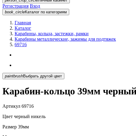
person_crop_circle
Личный кабинет
Регистрация
Вход
book_circle
Каталог
по категориям
Главная
Каталог
Карабины, кольца, застежки, рамки
Карабины металлические, зажимы для подтяжек
69716
paintbrush
Выбрать другой цвет
Карабин-кольцо 39мм черный
Артикул
69716
Цвет
черный никель
Размер
39мм