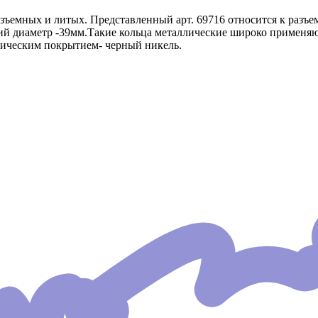
ъемных и литых. Представленный арт. 69716 относится к разъ
й диаметр -39мм.Такие кольца металлические широко применяют
ническим покрытием- черный никель.