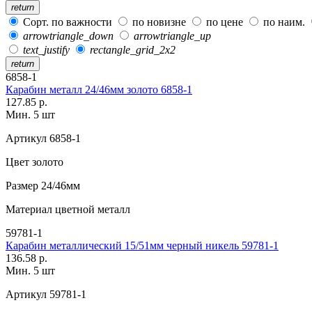
return
Сорт. по важности
по новизне
по цене
по наим.
arrowtriangle_down
arrowtriangle_up
text_justify
rectangle_grid_2x2
return
6858-1
Карабин металл 24/46мм золото 6858-1
127.85 р.
Мин. 5 шт
Артикул
6858-1
Цвет
золото
Размер
24/46мм
Материал
цветной металл
59781-1
Карабин металлический 15/51мм черный никель 59781-1
136.58 р.
Мин. 5 шт
Артикул
59781-1