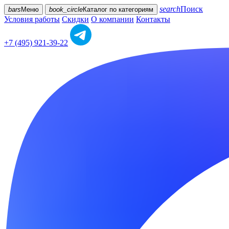
search
Поиск
bars
Меню
book_circle
Каталог
по категориям
Условия работы
Скидки
О компании
Контакты
+7 (495) 921-39-22