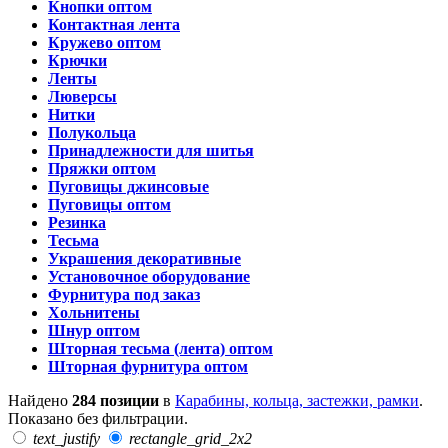
Кнопки оптом
Контактная лента
Кружево оптом
Крючки
Ленты
Люверсы
Нитки
Полукольца
Принадлежности для шитья
Пряжки оптом
Пуговицы джинсовые
Пуговицы оптом
Резинка
Тесьма
Украшения декоративные
Установочное оборудование
Фурнитура под заказ
Хольнитены
Шнур оптом
Шторная тесьма (лента) оптом
Шторная фурнитура оптом
Найдено
284 позиции
в
Карабины, кольца, застежки, рамки
.
Показано без фильтрации.
text_justify
rectangle_grid_2x2