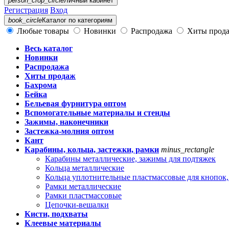
person_crop_circle
Личный кабинет
Регистрация
Вход
book_circle
Каталог
по категориям
Любые товары
Новинки
Распродажа
Хиты прод
Весь каталог
Новинки
Распродажа
Хиты продаж
Бахрома
Бейка
Бельевая фурнитура оптом
Вспомогательные материалы и стенды
Зажимы, наконечники
Застежка-молния оптом
Кант
Карабины, кольца, застежки, рамки
minus_rectangle
Карабины металлические, зажимы для подтяжек
Кольца металлические
Кольца уплотнительные пластмассовые для кнопок,
Рамки металлические
Рамки пластмассовые
Цепочки-вешалки
Кисти, подхваты
Клеевые материалы