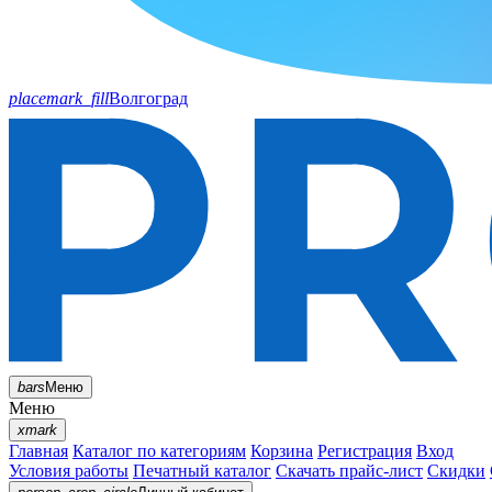
placemark_fill
Волгоград
bars
Меню
Меню
xmark
Главная
Каталог по категориям
Корзина
Регистрация
Вход
Условия работы
Печатный каталог
Скачать прайс-лист
Скидки