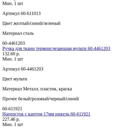
Мин. 1 шт
Артикул
60-611013
Цвет
желтый/синий/зеленый
Материал
сталь
60-4461203
Ручка для ткани термоисчезающая мульти 60-4461203
132.60 р.
Мин. 1 шт
Артикул
60-4461203
Цвет
мульти
Материал
Металл, пластик, краска
Прочее
белый/розовый/черный/синий
60-611921
Наперсток с кантом 17мм никель 60-611921
227.46 р.
Мин. 1 шт