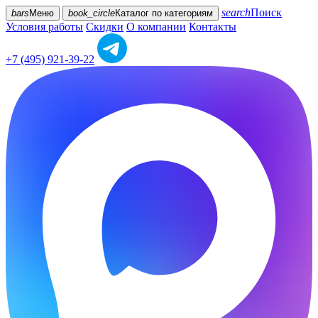
search
Поиск
bars
Меню
book_circle
Каталог
по категориям
Условия работы
Скидки
О компании
Контакты
+7 (495) 921-39-22