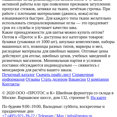
активной работы или при появлении признаков затупления:
пропуски стежков, затяжки на ткани, нечёткая строчка. При
работе с плотными материалами (джинса, кожа) иглы
изнашиваются быстрее. Для каждого типа ткани желательно
использовать специализированные иглы — это продлевает
срок их службы и улучшает качество шва.
Какие принадлежности для шитья можно купить оптом?
Оптом в «Протос и К» доступны все категории товаров:
булавки (упаковки от 1000 шт), шпульки комплектами, наборы
машинных игл, ножницы разных типов, маркеры и мел,
расходные материалы для швейных машин. Оптовые цены
действуют для ателье, швейных цехов, учебных заведений и
розничных магазинов. Минимальная партия и условия
поставки обсуждаются индивидуально — свяжитесь с
менеджером для расчёта вашего заказа.
Печатный каталог
Скачать прайс-лист
Справочная
информация
Отзывы
Стать дилером
Вакансии
О компании
Контакты
© 2020
ООО «ПРОТОС и К»
Швейная фурнитура со склада в
Москве.
Варшавское шоссе, дом 132, строение 9.
На карте
По будням 9:00–19:00, Выходные: суббота, воскресенье и
праздничные дни
+7 (495) 921-39-22
/
Telegram
/
Max
/
info@protos.ru