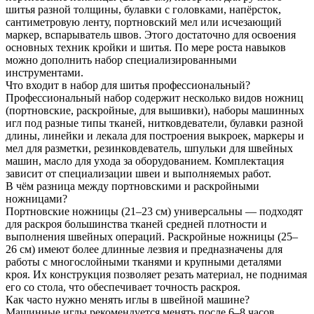
шитья разной толщины, булавки с головками, напёрсток,
сантиметровую ленту, портновский мел или исчезающий
маркер, вспарыватель швов. Этого достаточно для освоения
основных техник кройки и шитья. По мере роста навыков
можно дополнить набор специализированными
инструментами.
Что входит в набор для шитья профессиональный?
Профессиональный набор содержит несколько видов ножниц
(портновские, раскройные, для вышивки), наборы машинных
игл под разные типы тканей, нитковдеватели, булавки разной
длины, линейки и лекала для построения выкроек, маркеры и
мел для разметки, резинковдеватель, шпульки для швейных
машин, масло для ухода за оборудованием. Комплектация
зависит от специализации швеи и выполняемых работ.
В чём разница между портновскими и раскройными
ножницами?
Портновские ножницы (21–23 см) универсальны — подходят
для раскроя большинства тканей средней плотности и
выполнения швейных операций. Раскройные ножницы (25–
26 см) имеют более длинные лезвия и предназначены для
работы с многослойными тканями и крупными деталями
кроя. Их конструкция позволяет резать материал, не поднимая
его со стола, что обеспечивает точность раскроя.
Как часто нужно менять иглы в швейной машине?
Машинные иглы рекомендуется менять после 6–8 часов