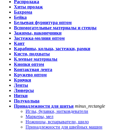
Распродажа
Хиты продаж
Бахрома
Бейка
Бельевая фурнитура оптом
Вспомогательные материалы и стенды
Зажимы, наконечники
Застежка-молния оптом
Кант
Карабины, кольца, застежки, рамки
Кисти, подхваты
Клеевые материалы
Кнопки оптом
Контактная лента
Кружево оптом
Крючки
Ленты
Люверсы
Нитки
Полукольца
Принадлежности для шитья
minus_rectangle
Иглы, булавки, нитковдеватели
Маркеры, мел
Ножницы, вспарыватели, шило
Принадлежности для швейных машин