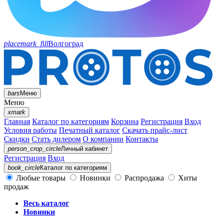
placemark_fill
Волгоград
bars
Меню
Меню
xmark
Главная
Каталог по категориям
Корзина
Регистрация
Вход
Условия работы
Печатный каталог
Скачать прайс-лист
Скидки
Стать дилером
О компании
Контакты
person_crop_circle
Личный кабинет
Регистрация
Вход
book_circle
Каталог
по категориям
Любые товары
Новинки
Распродажа
Хиты
продаж
Весь каталог
Новинки