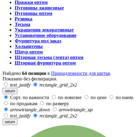
Пряжки оптом
Пуговицы джинсовые
Пуговицы оптом
Резинка
Тесьма
Украшения декоративные
Установочное оборудование
Фурнитура под заказ
Хольнитены
Шнур оптом
Шторная тесьма (лента) оптом
Шторная фурнитура оптом
Найдено
64 позиции
в
Принадлежности для шитья
.
Показано без фильтрации.
text_justify
rectangle_grid_2x2
return
Сорт. по важности
по новизне
по цене
по наим.
по продажам
по размеру
arrowtriangle_down
arrowtriangle_up
text_justify
rectangle_grid_2x2
return