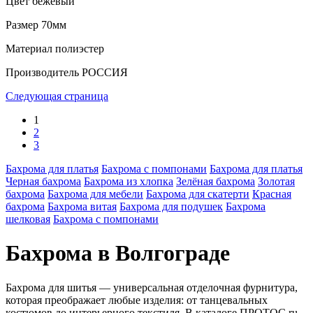
Цвет
бежевый
Размер
70мм
Материал
полиэстер
Производитель
РОССИЯ
Следующая страница
1
2
3
Бахрома для платья
Бахрома с помпонами
Бахрома для платья
Черная бахрома
Бахрома из хлопка
Зелёная бахрома
Золотая
бахрома
Бахрома для мебели
Бахрома для скатерти
Красная
бахрома
Бахрома витая
Бахрома для подушек
Бахрома
шелковая
Бахрома с помпонами
Бахрома в Волгограде
Бахрома для шитья — универсальная отделочная фурнитура,
которая преображает любые изделия: от танцевальных
костюмов до интерьерного текстиля. В каталоге ПРОТОС.ru