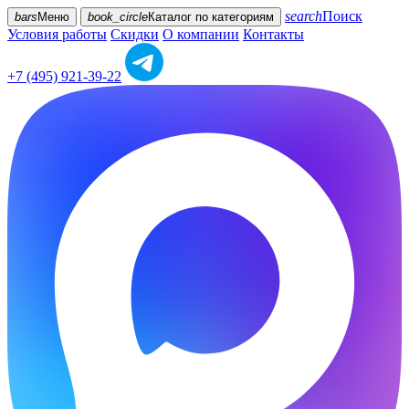
search
Поиск
bars
Меню
book_circle
Каталог
по категориям
Условия работы
Скидки
О компании
Контакты
+7 (495) 921-39-22