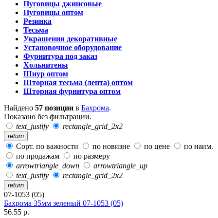
Пуговицы джинсовые
Пуговицы оптом
Резинка
Тесьма
Украшения декоративные
Установочное оборудование
Фурнитура под заказ
Хольнитены
Шнур оптом
Шторная тесьма (лента) оптом
Шторная фурнитура оптом
Найдено
57 позиции
в
Бахрома
.
Показано без фильтрации.
text_justify
rectangle_grid_2x2
return
Сорт. по важности
по новизне
по цене
по наим.
по продажам
по размеру
arrowtriangle_down
arrowtriangle_up
text_justify
rectangle_grid_2x2
return
07-1053 (05)
Бахрома 35мм зеленый 07-1053 (05)
56.55 р.