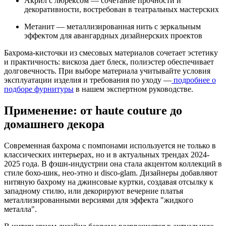
Акрил с люрексом — сочетание прочности и
декоративности, востребован в театральных мастерских
Метанит — металлизированная нить с зеркальным
эффектом для авангардных дизайнерских проектов
Бахрома-кисточки из смесовых материалов сочетает эстетику
и практичность: вискоза дает блеск, полиэстер обеспечивает
долговечность. При выборе материала учитывайте условия
эксплуатации изделия и требования по уходу —
подробнее о
подборе фурнитуры
в нашем экспертном руководстве.
Применение: от haute couture до
домашнего декора
Современная бахрома с помпонами используется не только в
классических интерьерах, но и в актуальных трендах 2024-
2025 года. В фэшн-индустрии она стала акцентом коллекций в
стиле бохо-шик, нео-этно и disco-glam. Дизайнеры добавляют
нитяную бахрому на джинсовые куртки, создавая отсылку к
западному стилю, или декорируют вечерние платья
металлизированными версиями для эффекта "жидкого
металла".