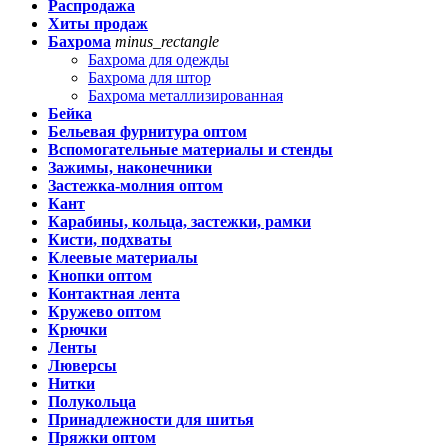
Распродажа
Хиты продаж
Бахрома
minus_rectangle
Бахрома для одежды
Бахрома для штор
Бахрома металлизированная
Бейка
Бельевая фурнитура оптом
Вспомогательные материалы и стенды
Зажимы, наконечники
Застежка-молния оптом
Кант
Карабины, кольца, застежки, рамки
Кисти, подхваты
Клеевые материалы
Кнопки оптом
Контактная лента
Кружево оптом
Крючки
Ленты
Люверсы
Нитки
Полукольца
Принадлежности для шитья
Пряжки оптом