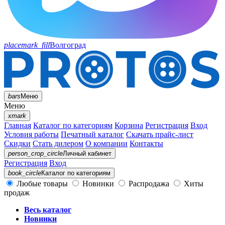
placemark_fill
Волгоград
bars
Меню
Меню
xmark
Главная
Каталог по категориям
Корзина
Регистрация
Вход
Условия работы
Печатный каталог
Скачать прайс-лист
Скидки
Стать дилером
О компании
Контакты
person_crop_circle
Личный кабинет
Регистрация
Вход
book_circle
Каталог
по категориям
Любые товары
Новинки
Распродажа
Хиты
продаж
Весь каталог
Новинки