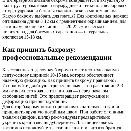
В интерьерном дизайне бахрома возвращается в актуальную
палитру: терракотовые и изумрудные оттенки для велюровых
штор, пудровые и беж для скандинавского минимализма.
Какую бахрому выбрать для платья? Для коктейльных нарядов
оптимальна длина 8-12 см с градиентным окрашиванием, для
латиноамериканских танцев — 20-25 см из легкого
полиэстера, для богемных сарафанов — натуральная
хлопковая 15-18 см.
Как пришить бахрому:
профессиональные рекомендации
Качественная отделочная бахрома имеет плотную тканую
ленту-основу шириной 10-15 мм, которая обеспечивает
надежную фиксацию. Как пришить бахрому правильно?
Используйте двойную строчку: первая — на расстоянии 2-3
мм от верхнего края ленты, вторая — перед началом
свободных нитей. Это предотвращает распускание и
деформацию при эксплуатации.
Для штор бахрому можно приклеивать на термоленту или
пришивать вручную потайным швом. При работе с тонкими
тканями (шифон, шелк) рекомендуем предварительно
укрепить край изделия дублерином. Для танцевальных
костюмов используйте эластичные нити и зигзагообразную