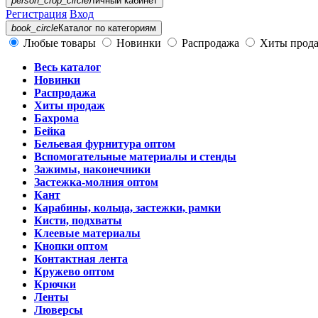
person_crop_circle
Личный кабинет
Регистрация
Вход
book_circle
Каталог
по категориям
Любые товары
Новинки
Распродажа
Хиты прод
Весь каталог
Новинки
Распродажа
Хиты продаж
Бахрома
Бейка
Бельевая фурнитура оптом
Вспомогательные материалы и стенды
Зажимы, наконечники
Застежка-молния оптом
Кант
Карабины, кольца, застежки, рамки
Кисти, подхваты
Клеевые материалы
Кнопки оптом
Контактная лента
Кружево оптом
Крючки
Ленты
Люверсы