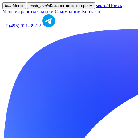
search
Поиск
bars
Меню
book_circle
Каталог
по категориям
Условия работы
Скидки
О компании
Контакты
+7 (495) 921-39-22