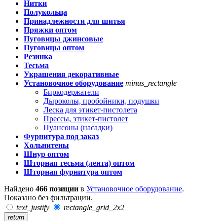
Нитки
Полукольца
Принадлежности для шитья
Пряжки оптом
Пуговицы джинсовые
Пуговицы оптом
Резинка
Тесьма
Украшения декоративные
Установочное оборудование
minus_rectangle
Биркодержатели
Дыроколы, пробойники, подушки
Леска для этикет-пистолета
Прессы, этикет-пистолет
Пуансоны (насадки)
Фурнитура под заказ
Хольнитены
Шнур оптом
Шторная тесьма (лента) оптом
Шторная фурнитура оптом
Найдено
466 позиции
в
Установочное оборудование
.
Показано без фильтрации.
text_justify
rectangle_grid_2x2
return