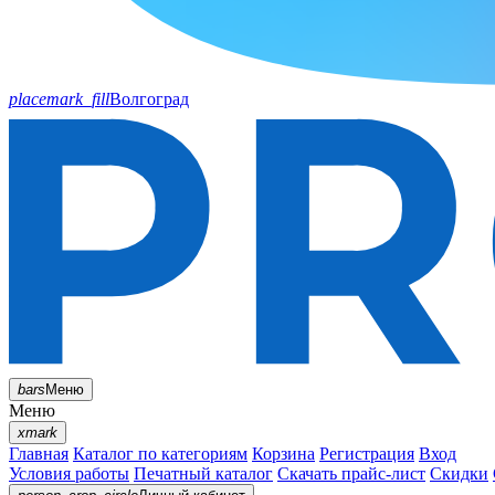
placemark_fill
Волгоград
bars
Меню
Меню
xmark
Главная
Каталог по категориям
Корзина
Регистрация
Вход
Условия работы
Печатный каталог
Скачать прайс-лист
Скидки