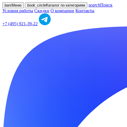
search
Поиск
bars
Меню
book_circle
Каталог
по категориям
Условия работы
Скидки
О компании
Контакты
+7 (495) 921-39-22