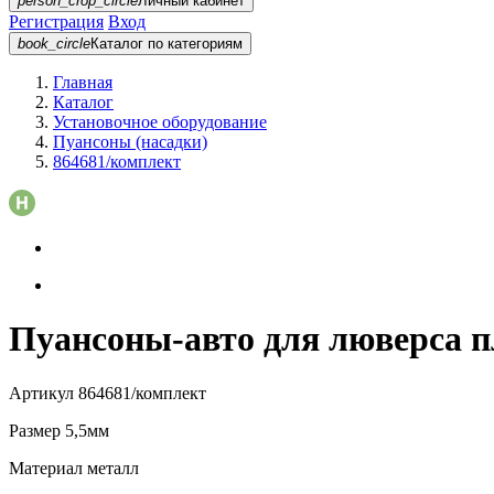
person_crop_circle
Личный кабинет
Регистрация
Вход
book_circle
Каталог
по категориям
Главная
Каталог
Установочное оборудование
Пуансоны (насадки)
864681/комплект
Пуансоны-авто для люверса п
Артикул
864681/комплект
Размер
5,5мм
Материал
металл