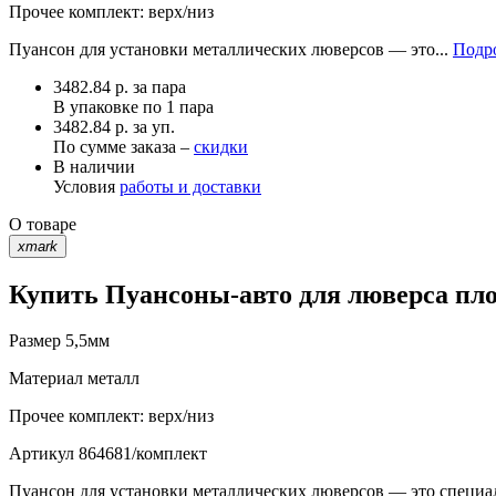
Прочее
комплект: верх/низ
Пуансон для установки металлических люверсов — это...
Подро
3482.84
р.
за пара
В упаковке по
1 пара
3482.84 р. за уп.
По сумме заказа –
скидки
В наличии
Условия
работы и доставки
О товаре
xmark
Купить Пуансоны-авто для люверса пло
Размер
5,5мм
Материал
металл
Прочее
комплект: верх/низ
Артикул
864681/комплект
Пуансон для установки металлических люверсов — это специал