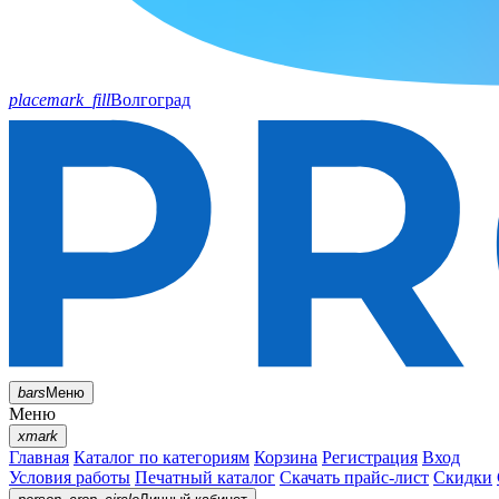
placemark_fill
Волгоград
bars
Меню
Меню
xmark
Главная
Каталог по категориям
Корзина
Регистрация
Вход
Условия работы
Печатный каталог
Скачать прайс-лист
Скидки