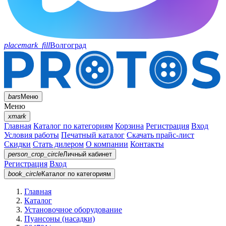
placemark_fill
Волгоград
bars
Меню
Меню
xmark
Главная
Каталог по категориям
Корзина
Регистрация
Вход
Условия работы
Печатный каталог
Скачать прайс-лист
Скидки
Стать дилером
О компании
Контакты
person_crop_circle
Личный кабинет
Регистрация
Вход
book_circle
Каталог
по категориям
Главная
Каталог
Установочное оборудование
Пуансоны (насадки)