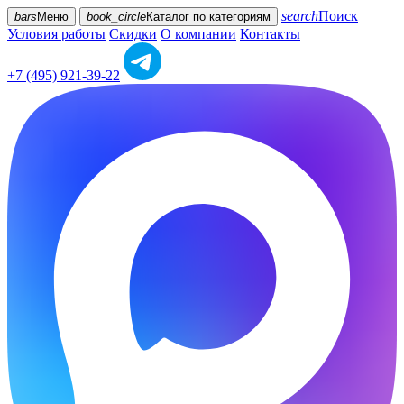
search
Поиск
bars
Меню
book_circle
Каталог
по категориям
Условия работы
Скидки
О компании
Контакты
+7 (495) 921-39-22