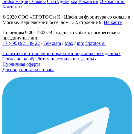
информация
Отзывы
Стать дилером
Вакансии
О компании
Контакты
© 2020
ООО «ПРОТОС и К»
Швейная фурнитура со склада в
Москве.
Варшавское шоссе, дом 132, строение 9.
На карте
По будням 9:00–19:00, Выходные: суббота, воскресенье и
праздничные дни
+7 (495) 921-39-22
/
Telegram
/
Max
/
info@protos.ru
Политика в отношении обработки персональных данных
Согласие на обработку персональных данных
Публичная оферта
Договор поставки товара