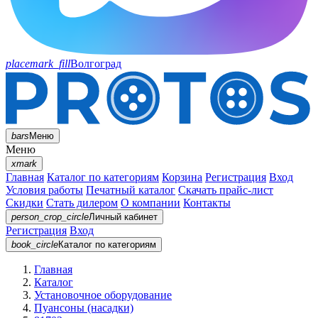
placemark_fill
Волгоград
bars
Меню
Меню
xmark
Главная
Каталог по категориям
Корзина
Регистрация
Вход
Условия работы
Печатный каталог
Скачать прайс-лист
Скидки
Стать дилером
О компании
Контакты
person_crop_circle
Личный кабинет
Регистрация
Вход
book_circle
Каталог
по категориям
Главная
Каталог
Установочное оборудование
Пуансоны (насадки)