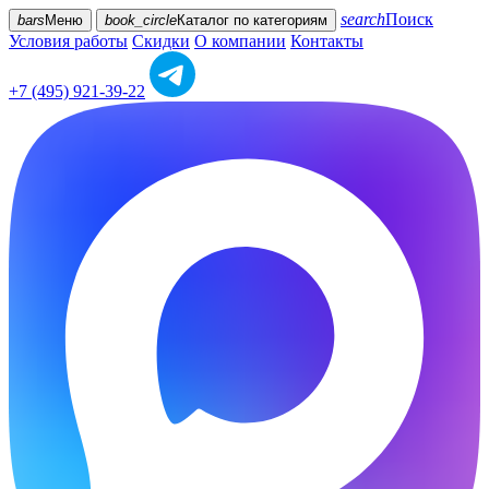
search
Поиск
bars
Меню
book_circle
Каталог
по категориям
Условия работы
Скидки
О компании
Контакты
+7 (495) 921-39-22