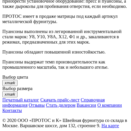
приобрести установочное оборудование: пресс и пуансоны, а
также дыроколы для пробивания отверстия, если необходимо.
ПРОТОС имеет в продаже матрицы под каждый артикул
металлической фурнитуры.
Пуансоны выполнены из легированной инструментальной
стали марок: У8, У10, У8А, Х12, Ф1 и др., закаливаются в
режимах, предназначенных для этих марок.
Пуансоны обладают повышенной изностойкостью.
Пуансоны выдержат темп производительности как
промышленного масштаба, так и небольшого ателье.
Выбор цвета
xmark
Выбор размера
xmark
Печатный каталог
Скачать прайс-лист
Справочная
информация
Отзывы
Стать дилером
Вакансии
О компании
Контакты
© 2020
ООО «ПРОТОС и К»
Швейная фурнитура со склада в
Москве.
Варшавское шоссе, дом 132, строение 9.
На карте