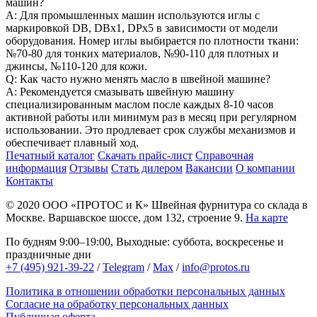
машин?
A: Для промышленных машин используются иглы с
маркировкой DB, DBx1, DPx5 в зависимости от модели
оборудования. Номер иглы выбирается по плотности ткани:
№70-80 для тонких материалов, №90-110 для плотных и
джинсы, №110-120 для кожи.
Q: Как часто нужно менять масло в швейной машине?
A: Рекомендуется смазывать швейную машину
специализированным маслом после каждых 8-10 часов
активной работы или минимум раз в месяц при регулярном
использовании. Это продлевает срок службы механизмов и
обеспечивает плавный ход.
Печатный каталог
Скачать прайс-лист
Справочная
информация
Отзывы
Стать дилером
Вакансии
О компании
Контакты
© 2020
ООО «ПРОТОС и К»
Швейная фурнитура со склада в
Москве.
Варшавское шоссе, дом 132, строение 9.
На карте
По будням 9:00–19:00, Выходные: суббота, воскресенье и
праздничные дни
+7 (495) 921-39-22
/
Telegram
/
Max
/
info@protos.ru
Политика в отношении обработки персональных данных
Согласие на обработку персональных данных
Публичная оферта