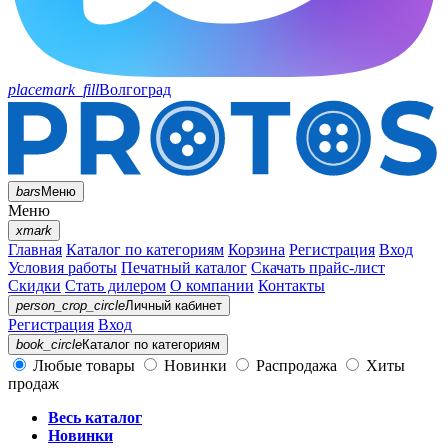
placemark_fill
Волгоград
bars
Меню
Меню
xmark
Главная
Каталог по категориям
Корзина
Регистрация
Вход
Условия работы
Печатный каталог
Скачать прайс-лист
Скидки
Стать дилером
О компании
Контакты
person_crop_circle
Личный кабинет
Регистрация
Вход
book_circle
Каталог
по категориям
Любые товары
Новинки
Распродажа
Хиты
продаж
Весь каталог
Новинки