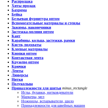
Распродажа
Хиты продаж
Бахрома
Бейка
Бельевая фурнитура оптом
Вспомогательные материалы и стенды
Зажимы, наконечники
Застежка-молния оптом
Кант
Карабины, кольца, застежки, рамки
Кисти, подхваты
Клеевые материалы
Кнопки оптом
Контактная лента
Кружево оптом
Крючки
Ленты
Люверсы
Нитки
Полукольца
Принадлежности для шитья
minus_rectangle
Иглы, булавки, нитковдеватели
Маркеры, мел
Ножницы, вспарыватели, шило
Принадлежности для швейных машин