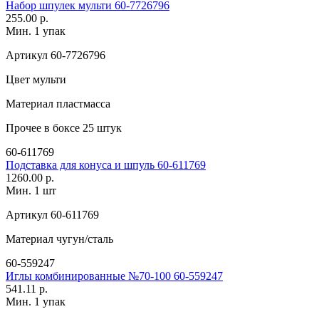
Набор шпулек мульти 60-7726796
255.00 р.
Мин. 1 упак
Артикул
60-7726796
Цвет
мульти
Материал
пластмасса
Прочее
в боксе 25 штук
60-611769
Подставка для конуса и шпуль 60-611769
1260.00 р.
Мин. 1 шт
Артикул
60-611769
Материал
чугун/сталь
60-559247
Иглы комбинированные №70-100 60-559247
541.11 р.
Мин. 1 упак