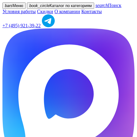
search
Поиск
bars
Меню
book_circle
Каталог
по категориям
Условия работы
Скидки
О компании
Контакты
+7 (495) 921-39-22