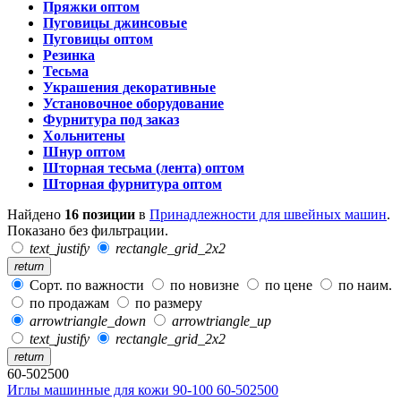
Пряжки оптом
Пуговицы джинсовые
Пуговицы оптом
Резинка
Тесьма
Украшения декоративные
Установочное оборудование
Фурнитура под заказ
Хольнитены
Шнур оптом
Шторная тесьма (лента) оптом
Шторная фурнитура оптом
Найдено
16 позиции
в
Принадлежности для швейных машин
.
Показано без фильтрации.
text_justify
rectangle_grid_2x2
return
Сорт. по важности
по новизне
по цене
по наим.
по продажам
по размеру
arrowtriangle_down
arrowtriangle_up
text_justify
rectangle_grid_2x2
return
60-502500
Иглы машинные для кожи 90-100 60-502500