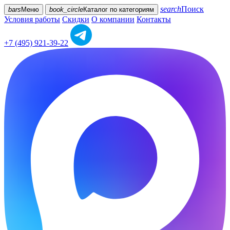
search
Поиск
bars
Меню
book_circle
Каталог
по категориям
Условия работы
Скидки
О компании
Контакты
+7 (495) 921-39-22