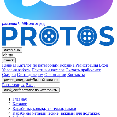
placemark_fill
Волгоград
bars
Меню
Меню
xmark
Главная
Каталог по категориям
Корзина
Регистрация
Вход
Условия работы
Печатный каталог
Скачать прайс-лист
Скидки
Стать дилером
О компании
Контакты
person_crop_circle
Личный кабинет
Регистрация
Вход
book_circle
Каталог
по категориям
Главная
Каталог
Карабины, кольца, застежки, рамки
Карабины металлические, зажимы для подтяжек