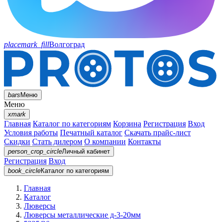
placemark_fill
Волгоград
bars
Меню
Меню
xmark
Главная
Каталог по категориям
Корзина
Регистрация
Вход
Условия работы
Печатный каталог
Скачать прайс-лист
Скидки
Стать дилером
О компании
Контакты
person_crop_circle
Личный кабинет
Регистрация
Вход
book_circle
Каталог
по категориям
Главная
Каталог
Люверсы
Люверсы металлические д-3-20мм