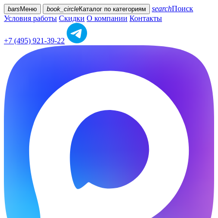
search
Поиск
bars
Меню
book_circle
Каталог
по категориям
Условия работы
Скидки
О компании
Контакты
+7 (495) 921-39-22