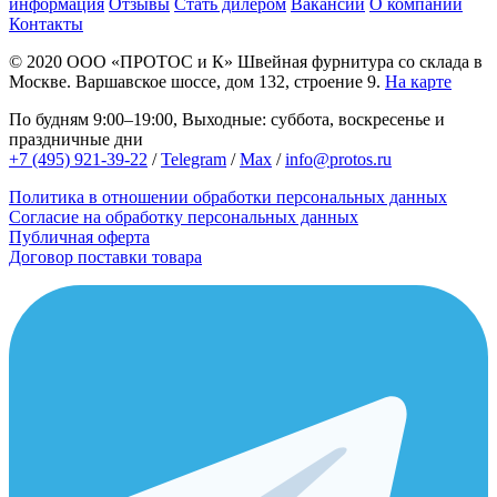
информация
Отзывы
Стать дилером
Вакансии
О компании
Контакты
© 2020
ООО «ПРОТОС и К»
Швейная фурнитура со склада в
Москве.
Варшавское шоссе, дом 132, строение 9.
На карте
По будням 9:00–19:00, Выходные: суббота, воскресенье и
праздничные дни
+7 (495) 921-39-22
/
Telegram
/
Max
/
info@protos.ru
Политика в отношении обработки персональных данных
Согласие на обработку персональных данных
Публичная оферта
Договор поставки товара