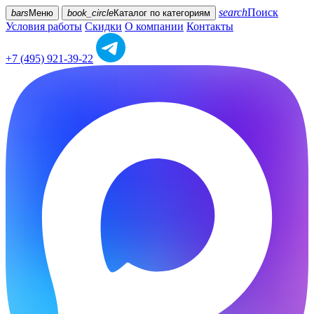
search
Поиск
bars
Меню
book_circle
Каталог
по категориям
Условия работы
Скидки
О компании
Контакты
+7 (495) 921-39-22