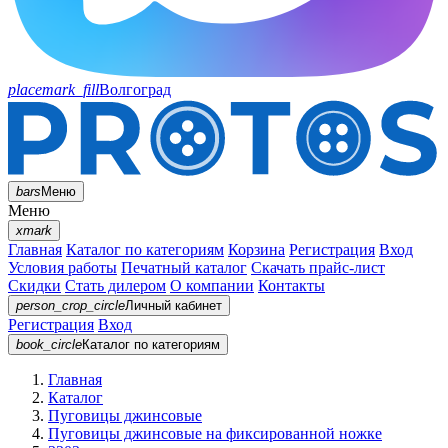
placemark_fill
Волгоград
bars
Меню
Меню
xmark
Главная
Каталог по категориям
Корзина
Регистрация
Вход
Условия работы
Печатный каталог
Скачать прайс-лист
Скидки
Стать дилером
О компании
Контакты
person_crop_circle
Личный кабинет
Регистрация
Вход
book_circle
Каталог
по категориям
Главная
Каталог
Пуговицы джинсовые
Пуговицы джинсовые на фиксированной ножке