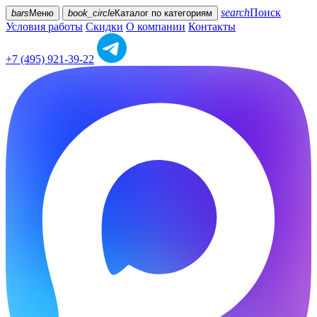
search
Поиск
bars
Меню
book_circle
Каталог
по категориям
Условия работы
Скидки
О компании
Контакты
+7 (495) 921-39-22