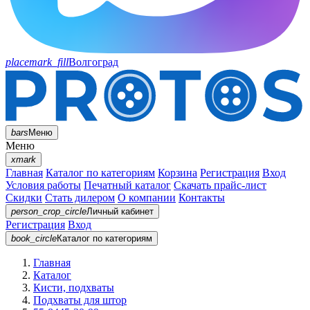
placemark_fill
Волгоград
bars
Меню
Меню
xmark
Главная
Каталог по категориям
Корзина
Регистрация
Вход
Условия работы
Печатный каталог
Скачать прайс-лист
Скидки
Стать дилером
О компании
Контакты
person_crop_circle
Личный кабинет
Регистрация
Вход
book_circle
Каталог
по категориям
Главная
Каталог
Кисти, подхваты
Подхваты для штор