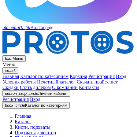
placemark_fill
Волгоград
bars
Меню
Меню
xmark
Главная
Каталог по категориям
Корзина
Регистрация
Вход
Условия работы
Печатный каталог
Скачать прайс-лист
Скидки
Стать дилером
О компании
Контакты
person_crop_circle
Личный кабинет
Регистрация
Вход
book_circle
Каталог
по категориям
Главная
Каталог
Кисти, подхваты
Подхваты для штор