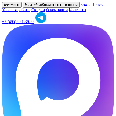
search
Поиск
bars
Меню
book_circle
Каталог
по категориям
Условия работы
Скидки
О компании
Контакты
+7 (495) 921-39-22