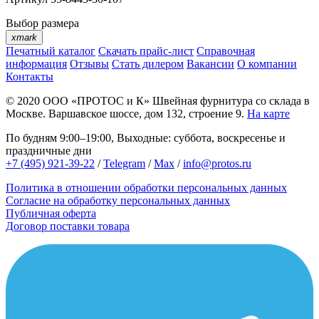
Выбор размера
xmark
Печатный каталог
Скачать прайс-лист
Справочная
информация
Отзывы
Стать дилером
Вакансии
О компании
Контакты
© 2020
ООО «ПРОТОС и К»
Швейная фурнитура со склада в
Москве.
Варшавское шоссе, дом 132, строение 9.
На карте
По будням 9:00–19:00, Выходные: суббота, воскресенье и
праздничные дни
+7 (495) 921-39-22
/
Telegram
/
Max
/
info@protos.ru
Политика в отношении обработки персональных данных
Согласие на обработку персональных данных
Публичная оферта
Договор поставки товара