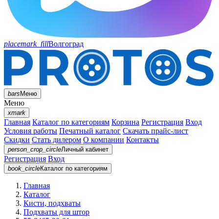
placemark_fill
Волгоград
bars
Меню
Меню
xmark
Главная
Каталог по категориям
Корзина
Регистрация
Вход
Условия работы
Печатный каталог
Скачать прайс-лист
Скидки
Стать дилером
О компании
Контакты
person_crop_circle
Личный кабинет
Регистрация
Вход
book_circle
Каталог
по категориям
Главная
Каталог
Кисти, подхваты
Подхваты для штор