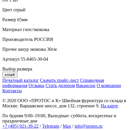
Цвет
серый
Размер
65мм
Материал
гипс/экокожа
Производитель
РОССИЯ
Прочее
шнур экокожа 30см
Артикул
55-8465-30-04
Выбор размера
xmark
Печатный каталог
Скачать прайс-лист
Справочная
информация
Отзывы
Стать дилером
Вакансии
О компании
Контакты
© 2020
ООО «ПРОТОС и К»
Швейная фурнитура со склада в
Москве.
Варшавское шоссе, дом 132, строение 9.
На карте
По будням 9:00–19:00, Выходные: суббота, воскресенье и
праздничные дни
+7 (495) 921-39-22
/
Telegram
/
Max
/
info@protos.ru