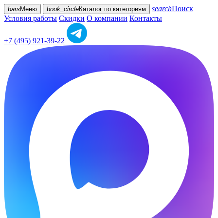
search
Поиск
bars
Меню
book_circle
Каталог
по категориям
Условия работы
Скидки
О компании
Контакты
+7 (495) 921-39-22