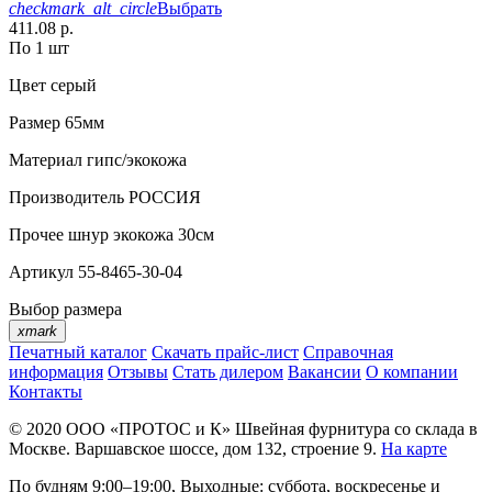
checkmark_alt_circle
Выбрать
411.08 р.
По 1 шт
Цвет
серый
Размер
65мм
Материал
гипс/экокожа
Производитель
РОССИЯ
Прочее
шнур экокожа 30см
Артикул
55-8465-30-04
Выбор размера
xmark
Печатный каталог
Скачать прайс-лист
Справочная
информация
Отзывы
Стать дилером
Вакансии
О компании
Контакты
© 2020
ООО «ПРОТОС и К»
Швейная фурнитура со склада в
Москве.
Варшавское шоссе, дом 132, строение 9.
На карте
По будням 9:00–19:00, Выходные: суббота, воскресенье и