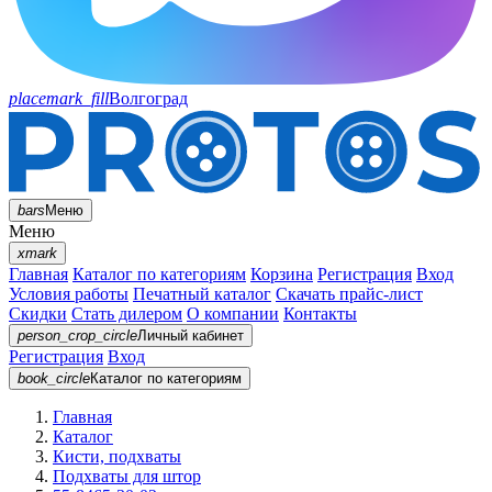
placemark_fill
Волгоград
bars
Меню
Меню
xmark
Главная
Каталог по категориям
Корзина
Регистрация
Вход
Условия работы
Печатный каталог
Скачать прайс-лист
Скидки
Стать дилером
О компании
Контакты
person_crop_circle
Личный кабинет
Регистрация
Вход
book_circle
Каталог
по категориям
Главная
Каталог
Кисти, подхваты
Подхваты для штор