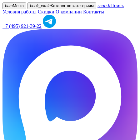
search
Поиск
bars
Меню
book_circle
Каталог
по категориям
Условия работы
Скидки
О компании
Контакты
+7 (495) 921-39-22