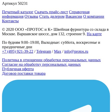
Артикул
50231
Печатный каталог
Скачать прайс-лист
Справочная
информация
Отзывы
Стать дилером
Вакансии
О компании
Контакты
© 2020
ООО «ПРОТОС и К»
Швейная фурнитура со склада в
Москве.
Варшавское шоссе, дом 132, строение 9.
На карте
По будням 9:00–19:00, Выходные: суббота, воскресенье и
праздничные дни
+7 (495) 921-39-22
/
Telegram
/
Max
/
info@protos.ru
Политика в отношении обработки персональных данных
Согласие на обработку персональных данных
Публичная оферта
Договор поставки товара