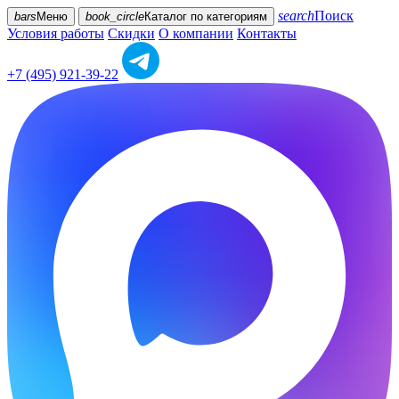
search
Поиск
bars
Меню
book_circle
Каталог
по категориям
Условия работы
Скидки
О компании
Контакты
+7 (495) 921-39-22