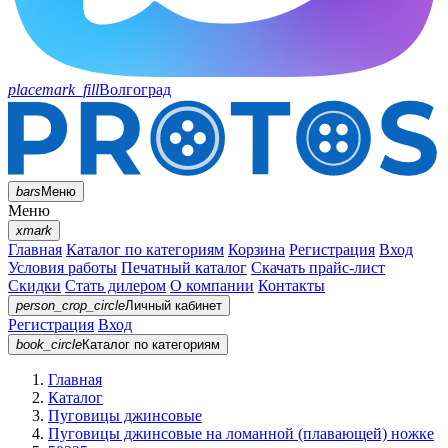
placemark_fill
Волгоград
bars
Меню
Меню
xmark
Главная
Каталог по категориям
Корзина
Регистрация
Вход
Условия работы
Печатный каталог
Скачать прайс-лист
Скидки
Стать дилером
О компании
Контакты
person_crop_circle
Личный кабинет
Регистрация
Вход
book_circle
Каталог
по категориям
Главная
Каталог
Пуговицы джинсовые
Пуговицы джинсовые на ломанной (плавающей) ножке