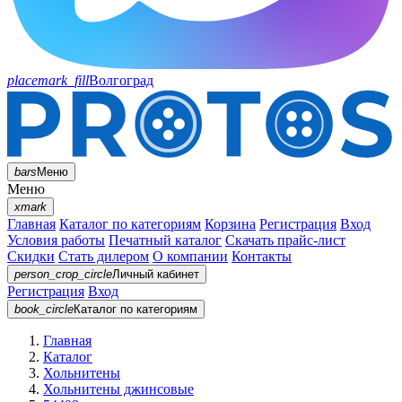
placemark_fill
Волгоград
bars
Меню
Меню
xmark
Главная
Каталог по категориям
Корзина
Регистрация
Вход
Условия работы
Печатный каталог
Скачать прайс-лист
Скидки
Стать дилером
О компании
Контакты
person_crop_circle
Личный кабинет
Регистрация
Вход
book_circle
Каталог
по категориям
Главная
Каталог
Хольнитены
Хольнитены джинсовые