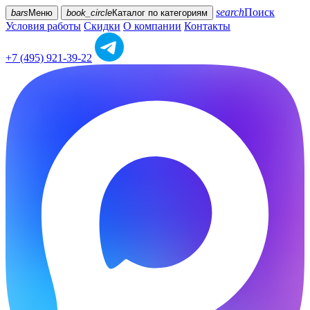
search
Поиск
bars
Меню
book_circle
Каталог
по категориям
Условия работы
Скидки
О компании
Контакты
+7 (495) 921-39-22