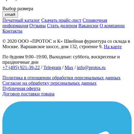
Выбор размера
xmark
Печатный каталог
Скачать прайс-лист
Справочная
информация
Отзывы
Стать дилером
Вакансии
О компании
Контакты
© 2020
ООО «ПРОТОС и К»
Швейная фурнитура со склада в
Москве.
Варшавское шоссе, дом 132, строение 9.
На карте
По будням 9:00–19:00, Выходные: суббота, воскресенье и
праздничные дни
+7 (495) 921-39-22
/
Telegram
/
Max
/
info@protos.ru
Политика в отношении обработки персональных данных
Согласие на обработку персональных данных
Публичная оферта
Договор поставки товара