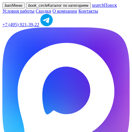
search
Поиск
bars
Меню
book_circle
Каталог
по категориям
Условия работы
Скидки
О компании
Контакты
+7 (495) 921-39-22