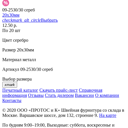
09-2530/30 сереб
20х30мм
checkmark_alt_circle
Выбрать
12.50 р.
По 20 шт
Цвет
серебро
Размер
20х30мм
Материал
металл
Артикул
09-2530/30 сереб
Выбор размера
xmark
Печатный каталог
Скачать прайс-лист
Справочная
информация
Отзывы
Стать дилером
Вакансии
О компании
Контакты
© 2020
ООО «ПРОТОС и К»
Швейная фурнитура со склада в
Москве.
Варшавское шоссе, дом 132, строение 9.
На карте
По будням 9:00–19:00, Выходные: суббота, воскресенье и