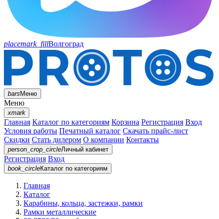
placemark_fill
Волгоград
bars
Меню
Меню
xmark
Главная
Каталог по категориям
Корзина
Регистрация
Вход
Условия работы
Печатный каталог
Скачать прайс-лист
Скидки
Стать дилером
О компании
Контакты
person_crop_circle
Личный кабинет
Регистрация
Вход
book_circle
Каталог
по категориям
Главная
Каталог
Карабины, кольца, застежки, рамки
Рамки металлические