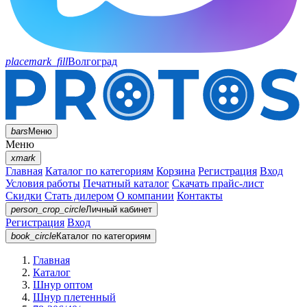
placemark_fill
Волгоград
bars
Меню
Меню
xmark
Главная
Каталог по категориям
Корзина
Регистрация
Вход
Условия работы
Печатный каталог
Скачать прайс-лист
Скидки
Стать дилером
О компании
Контакты
person_crop_circle
Личный кабинет
Регистрация
Вход
book_circle
Каталог
по категориям
Главная
Каталог
Шнур оптом
Шнур плетенный