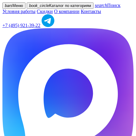
search
Поиск
bars
Меню
book_circle
Каталог
по категориям
Условия работы
Скидки
О компании
Контакты
+7 (495) 921-39-22