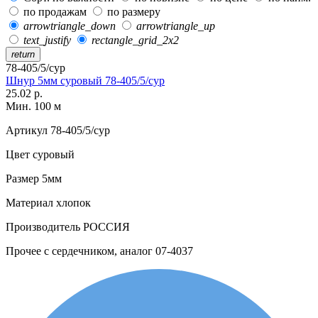
по продажам
по размеру
arrowtriangle_down
arrowtriangle_up
text_justify
rectangle_grid_2x2
return
78-405/5/сур
Шнур 5мм суровый 78-405/5/сур
25.02 р.
Мин. 100 м
Артикул
78-405/5/сур
Цвет
суровый
Размер
5мм
Материал
хлопок
Производитель
РОССИЯ
Прочее
с сердечником, аналог 07-4037