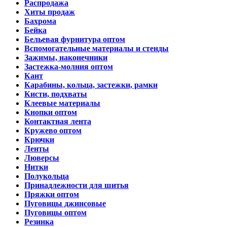
Распродажа
Хиты продаж
Бахрома
Бейка
Бельевая фурнитура оптом
Вспомогательные материалы и стенды
Зажимы, наконечники
Застежка-молния оптом
Кант
Карабины, кольца, застежки, рамки
Кисти, подхваты
Клеевые материалы
Кнопки оптом
Контактная лента
Кружево оптом
Крючки
Ленты
Люверсы
Нитки
Полукольца
Принадлежности для шитья
Пряжки оптом
Пуговицы джинсовые
Пуговицы оптом
Резинка