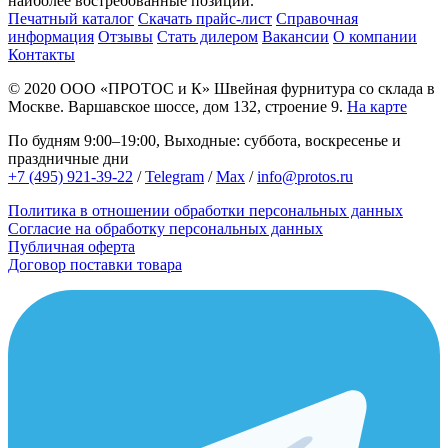
наиболее востребованные позиции.
Печатный каталог
Скачать прайс-лист
Справочная
информация
Отзывы
Стать дилером
Вакансии
О компании
Контакты
© 2020
ООО «ПРОТОС и К»
Швейная фурнитура со склада в
Москве.
Варшавское шоссе, дом 132, строение 9.
На карте
По будням 9:00–19:00, Выходные: суббота, воскресенье и
праздничные дни
+7 (495) 921-39-22
/
Telegram
/
Max
/
info@protos.ru
Политика в отношении обработки персональных данных
Согласие на обработку персональных данных
Публичная оферта
Договор поставки товара