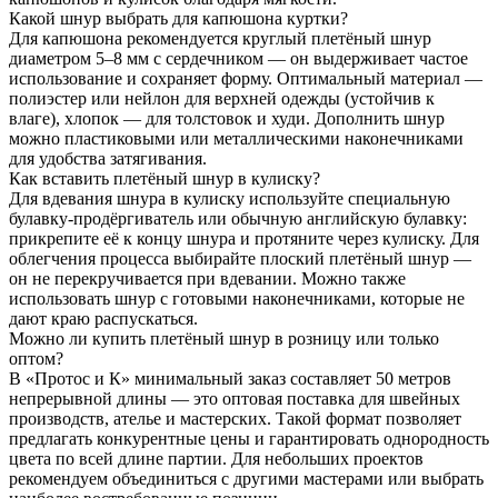
Какой шнур выбрать для капюшона куртки?
Для капюшона рекомендуется круглый плетёный шнур
диаметром 5–8 мм с сердечником — он выдерживает частое
использование и сохраняет форму. Оптимальный материал —
полиэстер или нейлон для верхней одежды (устойчив к
влаге), хлопок — для толстовок и худи. Дополнить шнур
можно пластиковыми или металлическими наконечниками
для удобства затягивания.
Как вставить плетёный шнур в кулиску?
Для вдевания шнура в кулиску используйте специальную
булавку-продёргиватель или обычную английскую булавку:
прикрепите её к концу шнура и протяните через кулиску. Для
облегчения процесса выбирайте плоский плетёный шнур —
он не перекручивается при вдевании. Можно также
использовать шнур с готовыми наконечниками, которые не
дают краю распускаться.
Можно ли купить плетёный шнур в розницу или только
оптом?
В «Протос и К» минимальный заказ составляет 50 метров
непрерывной длины — это оптовая поставка для швейных
производств, ателье и мастерских. Такой формат позволяет
предлагать конкурентные цены и гарантировать однородность
цвета по всей длине партии. Для небольших проектов
рекомендуем объединиться с другими мастерами или выбрать