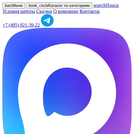
search
Поиск
bars
Меню
book_circle
Каталог
по категориям
Условия работы
Скидки
О компании
Контакты
+7 (495) 921-39-22