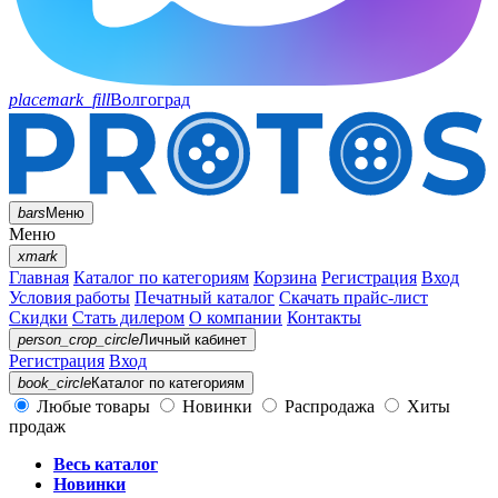
placemark_fill
Волгоград
bars
Меню
Меню
xmark
Главная
Каталог по категориям
Корзина
Регистрация
Вход
Условия работы
Печатный каталог
Скачать прайс-лист
Скидки
Стать дилером
О компании
Контакты
person_crop_circle
Личный кабинет
Регистрация
Вход
book_circle
Каталог
по категориям
Любые товары
Новинки
Распродажа
Хиты
продаж
Весь каталог
Новинки