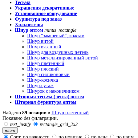
Тесьма
Украшения декоративные
Установочное оборудование
Фурнитура под заказ
Хольнитены
Шнур оптом
minus_rectangle
Шнур "замшевый", кожзам
Шнур витой
Шнур вязанный
Шнур для воздушных петель
Шнур металлизированный витой
Шнур плетенный
Шнур плоский
Шнур силиконовый
Шнур-косичка
Шнур-сутаж
Шнурок с наконечником
Шторная тесьма (лента) оптом
Шторная фурнитура оптом
Найдено
89 позиции
в
Шнур плетенный
.
Показано без фильтрации.
text_justify
rectangle_grid_2x2
return
Сорт. по важности
по новизне
по цене
по наим.