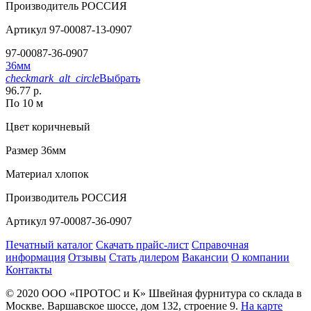
Производитель
РОССИЯ
Артикул
97-00087-13-0907
97-00087-36-0907
36мм
checkmark_alt_circle
Выбрать
96.77 р.
По 10 м
Цвет
коричневый
Размер
36мм
Материал
хлопок
Производитель
РОССИЯ
Артикул
97-00087-36-0907
Печатный каталог
Скачать прайс-лист
Справочная
информация
Отзывы
Стать дилером
Вакансии
О компании
Контакты
© 2020
ООО «ПРОТОС и К»
Швейная фурнитура со склада в
Москве.
Варшавское шоссе, дом 132, строение 9.
На карте