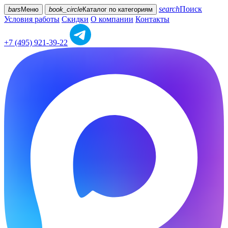
search
Поиск
bars
Меню
book_circle
Каталог
по категориям
Условия работы
Скидки
О компании
Контакты
+7 (495) 921-39-22