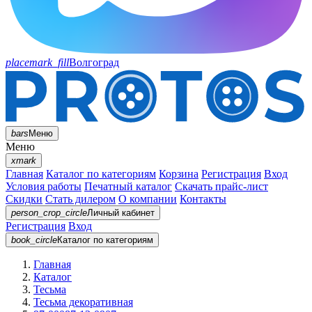
placemark_fill
Волгоград
bars
Меню
Меню
xmark
Главная
Каталог по категориям
Корзина
Регистрация
Вход
Условия работы
Печатный каталог
Скачать прайс-лист
Скидки
Стать дилером
О компании
Контакты
person_crop_circle
Личный кабинет
Регистрация
Вход
book_circle
Каталог
по категориям
Главная
Каталог
Тесьма
Тесьма декоративная