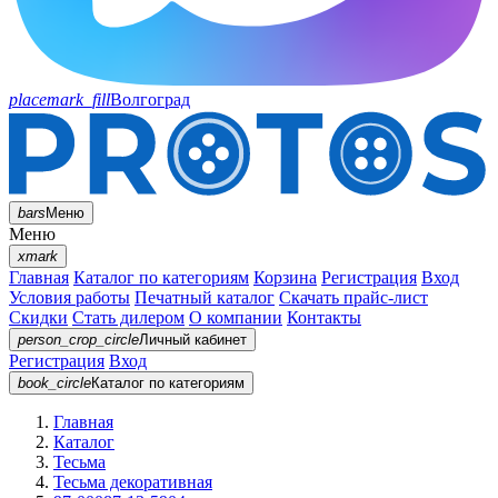
placemark_fill
Волгоград
bars
Меню
Меню
xmark
Главная
Каталог по категориям
Корзина
Регистрация
Вход
Условия работы
Печатный каталог
Скачать прайс-лист
Скидки
Стать дилером
О компании
Контакты
person_crop_circle
Личный кабинет
Регистрация
Вход
book_circle
Каталог
по категориям
Главная
Каталог
Тесьма
Тесьма декоративная