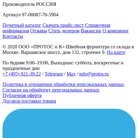
Производитель
РОССИЯ
Артикул
97-00087-70-5904
Печатный каталог
Скачать прайс-лист
Справочная
информация
Отзывы
Стать дилером
Вакансии
О компании
Контакты
© 2020
ООО «ПРОТОС и К»
Швейная фурнитура со склада в
Москве.
Варшавское шоссе, дом 132, строение 9.
На карте
По будням 9:00–19:00, Выходные: суббота, воскресенье и
праздничные дни
+7 (495) 921-39-22
/
Telegram
/
Max
/
info@protos.ru
Политика в отношении обработки персональных данных
Согласие на обработку персональных данных
Публичная оферта
Договор поставки товара