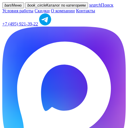
search
Поиск
bars
Меню
book_circle
Каталог
по категориям
Условия работы
Скидки
О компании
Контакты
+7 (495) 921-39-22