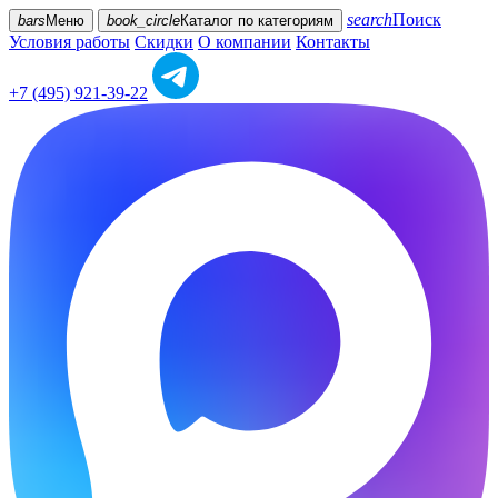
search
Поиск
bars
Меню
book_circle
Каталог
по категориям
Условия работы
Скидки
О компании
Контакты
+7 (495) 921-39-22