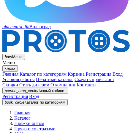
placemark_fill
Волгоград
bars
Меню
Меню
xmark
Главная
Каталог по категориям
Корзина
Регистрация
Вход
Условия работы
Печатный каталог
Скачать прайс-лист
Скидки
Стать дилером
О компании
Контакты
person_crop_circle
Личный кабинет
Регистрация
Вход
book_circle
Каталог
по категориям
Главная
Каталог
Пряжки оптом
Пряжки со стразами