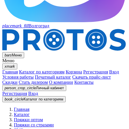
placemark_fill
Волгоград
bars
Меню
Меню
xmark
Главная
Каталог по категориям
Корзина
Регистрация
Вход
Условия работы
Печатный каталог
Скачать прайс-лист
Скидки
Стать дилером
О компании
Контакты
person_crop_circle
Личный кабинет
Регистрация
Вход
book_circle
Каталог
по категориям
Главная
Каталог
Пряжки оптом
Пряжки со стразами