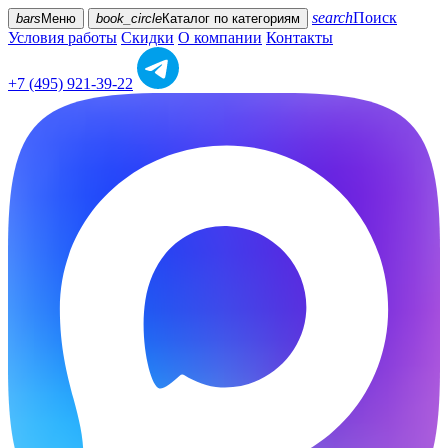
search
Поиск
bars
Меню
book_circle
Каталог
по категориям
Условия работы
Скидки
О компании
Контакты
+7 (495) 921-39-22