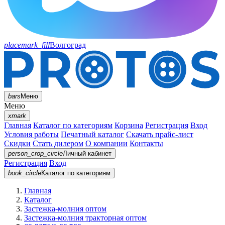
placemark_fill
Волгоград
bars
Меню
Меню
xmark
Главная
Каталог по категориям
Корзина
Регистрация
Вход
Условия работы
Печатный каталог
Скачать прайс-лист
Скидки
Стать дилером
О компании
Контакты
person_crop_circle
Личный кабинет
Регистрация
Вход
book_circle
Каталог
по категориям
Главная
Каталог
Застежка-молния оптом
Застежка-молния тракторная оптом