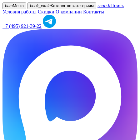
search
Поиск
bars
Меню
book_circle
Каталог
по категориям
Условия работы
Скидки
О компании
Контакты
+7 (495) 921-39-22