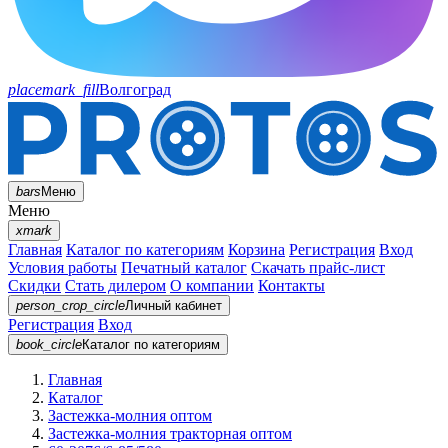
placemark_fill
Волгоград
bars
Меню
Меню
xmark
Главная
Каталог по категориям
Корзина
Регистрация
Вход
Условия работы
Печатный каталог
Скачать прайс-лист
Скидки
Стать дилером
О компании
Контакты
person_crop_circle
Личный кабинет
Регистрация
Вход
book_circle
Каталог
по категориям
Главная
Каталог
Застежка-молния оптом
Застежка-молния тракторная оптом