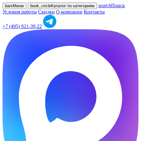
search
Поиск
bars
Меню
book_circle
Каталог
по категориям
Условия работы
Скидки
О компании
Контакты
+7 (495) 921-39-22