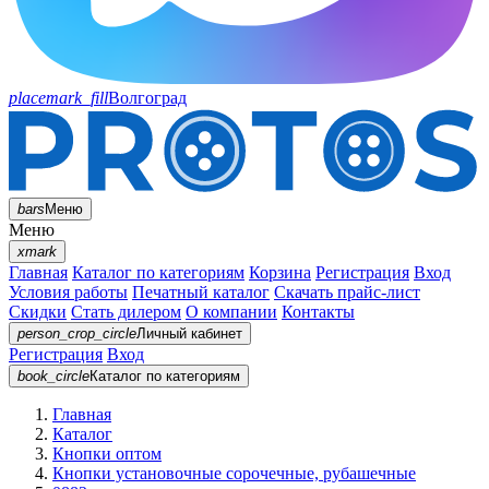
placemark_fill
Волгоград
bars
Меню
Меню
xmark
Главная
Каталог по категориям
Корзина
Регистрация
Вход
Условия работы
Печатный каталог
Скачать прайс-лист
Скидки
Стать дилером
О компании
Контакты
person_crop_circle
Личный кабинет
Регистрация
Вход
book_circle
Каталог
по категориям
Главная
Каталог
Кнопки оптом
Кнопки установочные сорочечные, рубашечные