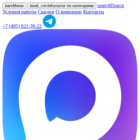
search
Поиск
bars
Меню
book_circle
Каталог
по категориям
Условия работы
Скидки
О компании
Контакты
+7 (495) 921-39-22