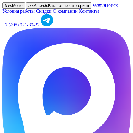
search
Поиск
bars
Меню
book_circle
Каталог
по категориям
Условия работы
Скидки
О компании
Контакты
+7 (495) 921-39-22