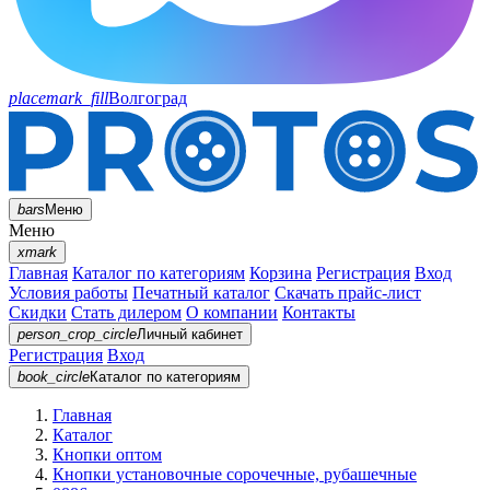
placemark_fill
Волгоград
bars
Меню
Меню
xmark
Главная
Каталог по категориям
Корзина
Регистрация
Вход
Условия работы
Печатный каталог
Скачать прайс-лист
Скидки
Стать дилером
О компании
Контакты
person_crop_circle
Личный кабинет
Регистрация
Вход
book_circle
Каталог
по категориям
Главная
Каталог
Кнопки оптом
Кнопки установочные сорочечные, рубашечные