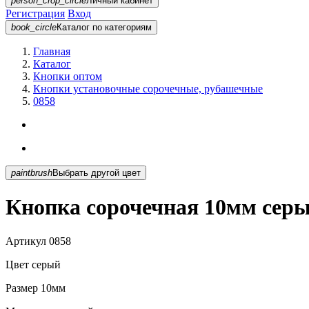
person_crop_circle
Личный кабинет
Регистрация
Вход
book_circle
Каталог
по категориям
Главная
Каталог
Кнопки оптом
Кнопки установочные сорочечные, рубашечные
0858
paintbrush
Выбрать другой цвет
Кнопка сорочечная 10мм серы
Артикул
0858
Цвет
серый
Размер
10мм