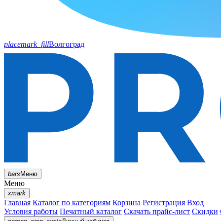
placemark_fill
Волгоград
bars
Меню
Меню
xmark
Главная
Каталог по категориям
Корзина
Регистрация
Вход
Условия работы
Печатный каталог
Скачать прайс-лист
Скидки