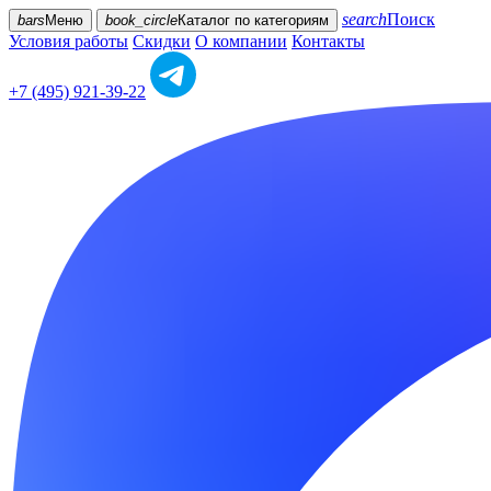
search
Поиск
bars
Меню
book_circle
Каталог
по категориям
Условия работы
Скидки
О компании
Контакты
+7 (495) 921-39-22