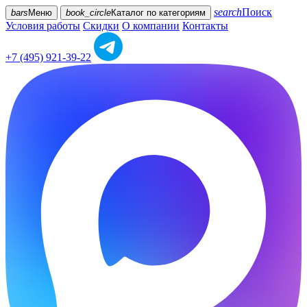
search
Поиск
bars
Меню
book_circle
Каталог
по категориям
Условия работы
Скидки
О компании
Контакты
+7 (495) 921-39-22