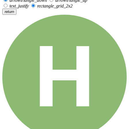
arrowtriangle_down
arrowtriangle_up
text_justify
rectangle_grid_2x2
return