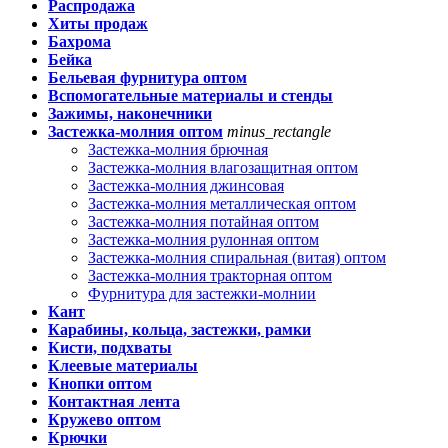
Распродажа
Хиты продаж
Бахрома
Бейка
Бельевая фурнитура оптом
Вспомогательные материалы и стенды
Зажимы, наконечники
Застежка-молния оптом
minus_rectangle
Застежка-молния брючная
Застежка-молния влагозащитная оптом
Застежка-молния джинсовая
Застежка-молния металлическая оптом
Застежка-молния потайная оптом
Застежка-молния рулонная оптом
Застежка-молния спиральная (витая) оптом
Застежка-молния тракторная оптом
Фурнитура для застежки-молнии
Кант
Карабины, кольца, застежки, рамки
Кисти, подхваты
Клеевые материалы
Кнопки оптом
Контактная лента
Кружево оптом
Крючки