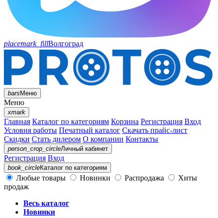
placemark_fill
Волгоград
bars
Меню
Меню
xmark
Главная
Каталог по категориям
Корзина
Регистрация
Вход
Условия работы
Печатный каталог
Скачать прайс-лист
Скидки
Стать дилером
О компании
Контакты
person_crop_circle
Личный кабинет
Регистрация
Вход
book_circle
Каталог
по категориям
Любые товары
Новинки
Распродажа
Хиты
продаж
Весь каталог
Новинки