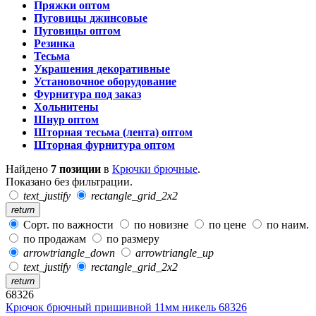
Пряжки оптом
Пуговицы джинсовые
Пуговицы оптом
Резинка
Тесьма
Украшения декоративные
Установочное оборудование
Фурнитура под заказ
Хольнитены
Шнур оптом
Шторная тесьма (лента) оптом
Шторная фурнитура оптом
Найдено
7 позиции
в
Крючки брючные
.
Показано без фильтрации.
text_justify
rectangle_grid_2x2
return
Сорт. по важности
по новизне
по цене
по наим.
по продажам
по размеру
arrowtriangle_down
arrowtriangle_up
text_justify
rectangle_grid_2x2
return
68326
Крючок брючный пришивной 11мм никель 68326