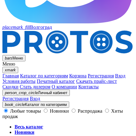
placemark_fill
Волгоград
bars
Меню
Меню
xmark
Главная
Каталог по категориям
Корзина
Регистрация
Вход
Условия работы
Печатный каталог
Скачать прайс-лист
Скидки
Стать дилером
О компании
Контакты
person_crop_circle
Личный кабинет
Регистрация
Вход
book_circle
Каталог
по категориям
Любые товары
Новинки
Распродажа
Хиты
продаж
Весь каталог
Новинки