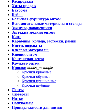
Распродажа
Хиты продаж
Бахрома
Бейка
Бельевая фурнитура оптом
Вспомогательные материалы и стенды
Зажимы, наконечники
Застежка-молния оптом
Кант
Карабины, кольца, застежки, рамки
Кисти, подхваты
Клеевые материалы
Кнопки оптом
Контактная лента
Кружево оптом
Крючки
minus_rectangle
Крючки брючные
Крючки обувные
Крючки пришивные
Крючки шубные
Ленты
Люверсы
Нитки
Полукольца
Принадлежности для шитья