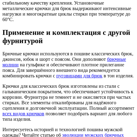
стабильному качеству крепления. Установочные
металлические крючки для брюк выдерживают интенсивные
нагрузки и многократные циклы стирки при температуре до
60°C.
Применение и комплектация с другой
фурнитурой
Брючные крючки используются в пошиве классических брюк,
джинсов, юбок и шорт с поясом. Они дополняют
брючные
молнии
на гульфике и обеспечивают плотное прилегание
пояса. Для завершённого внешнего вида рекомендуется
комбинировать крючки с
пуговицами для брюк
в тон изделия.
Крючки для классических брюк изготовлены из стали с
гальваническим покрытием, что обеспечивает устойчивость к
коррозии. Фурнитура не темнеет и не окисляется при частых
стирках. Все элементы откалиброваны для надёжного
сцепления и долговечной эксплуатации. Полный ассортимент
всех видов крючков
позволяет подобрать вариант для любого
типа изделия.
Интересуетесь историей и технологией пошива мужской
одежды? Читайте статью об
эволюции мужских брючных