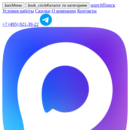
search
Поиск
bars
Меню
book_circle
Каталог
по категориям
Условия работы
Скидки
О компании
Контакты
+7 (495) 921-39-22