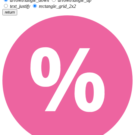
arrowtriangle_down
arrowtriangle_up
text_justify
rectangle_grid_2x2
return