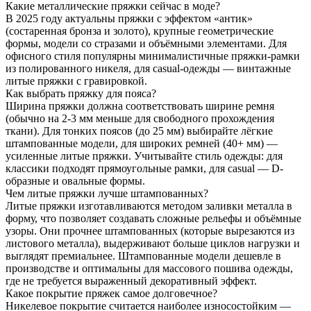
Какие металлические пряжки сейчас в моде?
В 2025 году актуальны пряжки с эффектом «антик»
(состаренная бронза и золото), крупные геометрические
формы, модели со стразами и объёмными элементами. Для
офисного стиля популярны минималистичные пряжки-рамки
из полированного никеля, для casual-одежды — винтажные
литые пряжки с гравировкой.
Как выбрать пряжку для пояса?
Ширина пряжки должна соответствовать ширине ремня
(обычно на 2-3 мм меньше для свободного прохождения
ткани). Для тонких поясов (до 25 мм) выбирайте лёгкие
штампованные модели, для широких ремней (40+ мм) —
усиленные литые пряжки. Учитывайте стиль одежды: для
классики подходят прямоугольные рамки, для casual — D-
образные и овальные формы.
Чем литые пряжки лучше штампованных?
Литые пряжки изготавливаются методом заливки металла в
форму, что позволяет создавать сложные рельефы и объёмные
узоры. Они прочнее штампованных (которые вырезаются из
листового металла), выдерживают больше циклов нагрузки и
выглядят премиальнее. Штампованные модели дешевле в
производстве и оптимальны для массового пошива одежды,
где не требуется выраженный декоративный эффект.
Какое покрытие пряжек самое долговечное?
Никелевое покрытие считается наиболее износостойким —