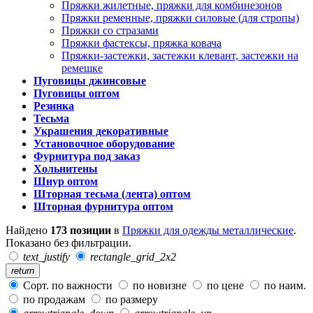
Пряжки жилетные, пряжки для комбинезонов
Пряжки ременные, пряжки силовые (для стропы)
Пряжки со стразами
Пряжки фастексы, пряжка ковача
Пряжки-застежки, застежки клевант, застежки на
ремешке
Пуговицы джинсовые
Пуговицы оптом
Резинка
Тесьма
Украшения декоративные
Установочное оборудование
Фурнитура под заказ
Хольнитены
Шнур оптом
Шторная тесьма (лента) оптом
Шторная фурнитура оптом
Найдено
173 позиции
в
Пряжки для одежды металлические
.
Показано без фильтрации.
text_justify
rectangle_grid_2x2
return
Сорт. по важности
по новизне
по цене
по наим.
по продажам
по размеру