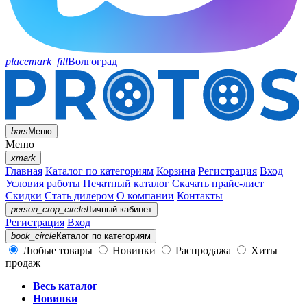
placemark_fill
Волгоград
bars
Меню
Меню
xmark
Главная
Каталог по категориям
Корзина
Регистрация
Вход
Условия работы
Печатный каталог
Скачать прайс-лист
Скидки
Стать дилером
О компании
Контакты
person_crop_circle
Личный кабинет
Регистрация
Вход
book_circle
Каталог
по категориям
Любые товары
Новинки
Распродажа
Хиты
продаж
Весь каталог
Новинки