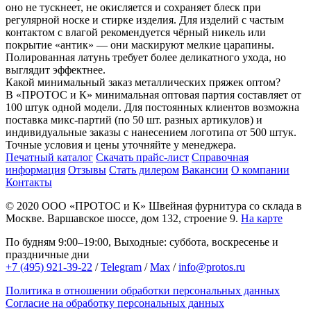
оно не тускнеет, не окисляется и сохраняет блеск при
регулярной носке и стирке изделия. Для изделий с частым
контактом с влагой рекомендуется чёрный никель или
покрытие «антик» — они маскируют мелкие царапины.
Полированная латунь требует более деликатного ухода, но
выглядит эффектнее.
Какой минимальный заказ металлических пряжек оптом?
В «ПРОТОС и К» минимальная оптовая партия составляет от
100 штук одной модели. Для постоянных клиентов возможна
поставка микс-партий (по 50 шт. разных артикулов) и
индивидуальные заказы с нанесением логотипа от 500 штук.
Точные условия и цены уточняйте у менеджера.
Печатный каталог
Скачать прайс-лист
Справочная
информация
Отзывы
Стать дилером
Вакансии
О компании
Контакты
© 2020
ООО «ПРОТОС и К»
Швейная фурнитура со склада в
Москве.
Варшавское шоссе, дом 132, строение 9.
На карте
По будням 9:00–19:00, Выходные: суббота, воскресенье и
праздничные дни
+7 (495) 921-39-22
/
Telegram
/
Max
/
info@protos.ru
Политика в отношении обработки персональных данных
Согласие на обработку персональных данных