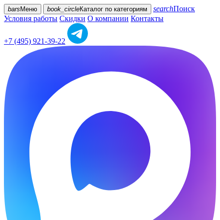
search
Поиск
bars
Меню
book_circle
Каталог
по категориям
Условия работы
Скидки
О компании
Контакты
+7 (495) 921-39-22