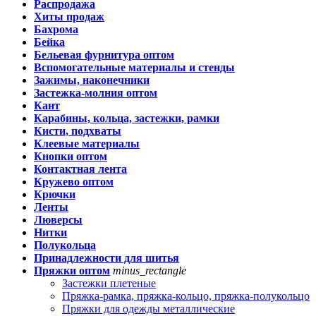
Распродажа
Хиты продаж
Бахрома
Бейка
Бельевая фурнитура оптом
Вспомогательные материалы и стенды
Зажимы, наконечники
Застежка-молния оптом
Кант
Карабины, кольца, застежки, рамки
Кисти, подхваты
Клеевые материалы
Кнопки оптом
Контактная лента
Кружево оптом
Крючки
Ленты
Люверсы
Нитки
Полукольца
Принадлежности для шитья
Пряжки оптом
minus_rectangle
Застежки плетеные
Пряжка-рамка, пряжка-кольцо, пряжка-полукольцо
Пряжки для одежды металлические