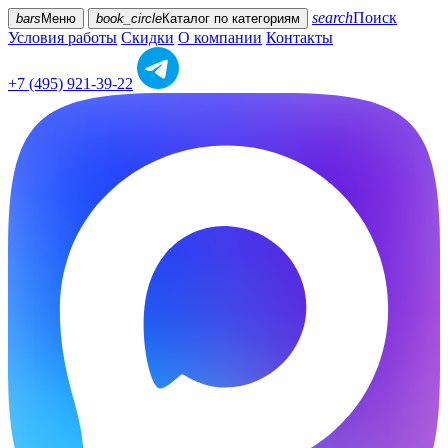
search
Поиск
bars
Меню
book_circle
Каталог
по категориям
Условия работы
Скидки
О компании
Контакты
+7 (495) 921-39-22