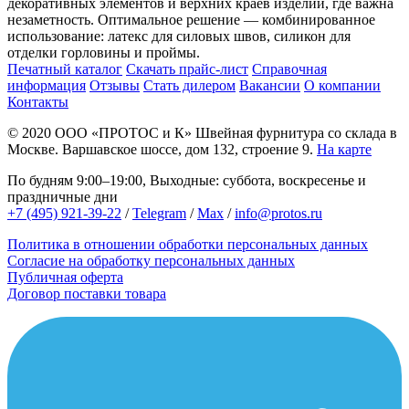
декоративных элементов и верхних краев изделий, где важна
незаметность. Оптимальное решение — комбинированное
использование: латекс для силовых швов, силикон для
отделки горловины и проймы.
Печатный каталог
Скачать прайс-лист
Справочная
информация
Отзывы
Стать дилером
Вакансии
О компании
Контакты
© 2020
ООО «ПРОТОС и К»
Швейная фурнитура со склада в
Москве.
Варшавское шоссе, дом 132, строение 9.
На карте
По будням 9:00–19:00, Выходные: суббота, воскресенье и
праздничные дни
+7 (495) 921-39-22
/
Telegram
/
Max
/
info@protos.ru
Политика в отношении обработки персональных данных
Согласие на обработку персональных данных
Публичная оферта
Договор поставки товара