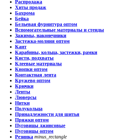
Распродажа
Хиты продаж
Бахрома
Бейка
Бельевая фурнитура оптом
Вспомогательные материалы и стенды
Зажимы, наконечники
Застежка-молния оптом
Кант
Карабины, кольца, застежки, рамки
Кисти, подхваты
Клеевые материалы
Кнопки оптом
Контактная лента
Кружево оптом
Крючки
Ленты
Люверсы
Нитки
Полукольца
Принадлежности для шитья
Пряжки оптом
Пуговицы джинсовые
Пуговицы оптом
Резинка
minus_rectangle