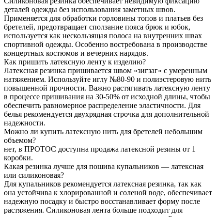
Силиконовая резинка обеспечивает невидимую фиксацию
деталей одежды без использования заметных швов.
Применяется для обработки горловины топов и платьев без
бретелей, предотвращает сползание пояса брюк и юбок,
используется как нескользящая полоса на внутренних швах
спортивной одежды. Особенно востребована в производстве
концертных костюмов и вечерних нарядов.
Как пришить латексную ленту к изделию?
Латексная резинка пришивается швом «зигзаг» с умеренным
натяжением. Используйте иглу №80-90 и полиэстеровую нить
повышенной прочности. Важно растягивать латексную ленту
в процессе пришивания на 30-50% от исходной длины, чтобы
обеспечить равномерное распределение эластичности. Для
белья рекомендуется двухрядная строчка для дополнительной
надежности.
Можно ли купить латексную нить для бретелей небольшим
объемом?
нет, в ПРОТОС доступна продажа латексной резины от 1
коробки.
Какая резинка лучше для пошива купальников — латексная
или силиконовая?
Для купальников рекомендуется латексная резинка, так как
она устойчива к хлорированной и соленой воде, обеспечивает
надежную посадку и быстро восстанавливает форму после
растяжения. Силиконовая лента больше подходит для