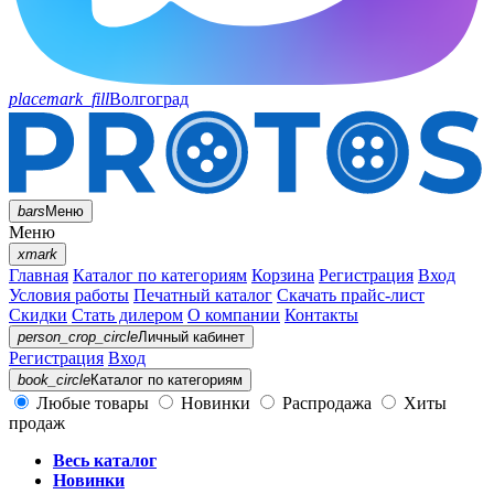
placemark_fill
Волгоград
bars
Меню
Меню
xmark
Главная
Каталог по категориям
Корзина
Регистрация
Вход
Условия работы
Печатный каталог
Скачать прайс-лист
Скидки
Стать дилером
О компании
Контакты
person_crop_circle
Личный кабинет
Регистрация
Вход
book_circle
Каталог
по категориям
Любые товары
Новинки
Распродажа
Хиты
продаж
Весь каталог
Новинки