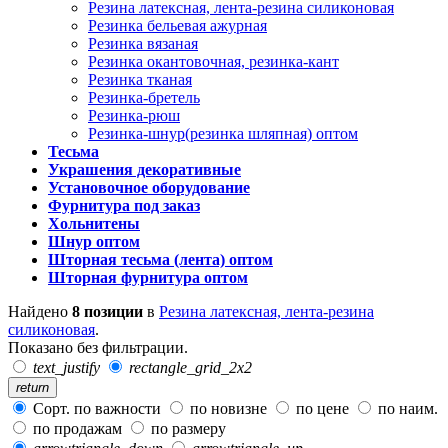
Резина латексная, лента-резина силиконовая
Резинка бельевая ажурная
Резинка вязаная
Резинка окантовочная, резинка-кант
Резинка тканая
Резинка-бретель
Резинка-рюш
Резинка-шнур(резинка шляпная) оптом
Тесьма
Украшения декоративные
Установочное оборудование
Фурнитура под заказ
Хольнитены
Шнур оптом
Шторная тесьма (лента) оптом
Шторная фурнитура оптом
Найдено
8 позиции
в
Резина латексная, лента-резина
силиконовая
.
Показано без фильтрации.
text_justify
rectangle_grid_2x2
return
Сорт. по важности
по новизне
по цене
по наим.
по продажам
по размеру