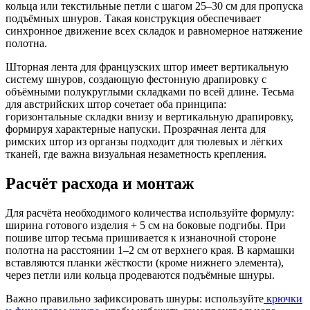
кольца или текстильные петли с шагом 25–30 см для пропуска
подъёмных шнуров. Такая конструкция обеспечивает
синхронное движение всех складок и равномерное натяжение
полотна.
Шторная лента для французских штор имеет вертикальную
систему шнуров, создающую фестонную драпировку с
объёмными полукруглыми складками по всей длине. Тесьма
для австрийских штор сочетает оба принципа:
горизонтальные складки внизу и вертикальную драпировку,
формируя характерные напуски. Прозрачная лента для
римских штор из органзы подходит для тюлевых и лёгких
тканей, где важна визуальная незаметность крепления.
Расчёт расхода и монтаж
Для расчёта необходимого количества используйте формулу:
ширина готового изделия + 5 см на боковые подгибы. При
пошиве штор тесьма пришивается к изнаночной стороне
полотна на расстоянии 1–2 см от верхнего края. В кармашки
вставляются планки жёсткости (кроме нижнего элемента),
через петли или кольца продеваются подъёмные шнуры.
Важно правильно зафиксировать шнуры: используйте
крючки