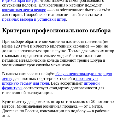
и фиксаторы шнура
, чтобы избежать самопроизвольного
опускания полотна. Для крепления к карнизу подходит
контактная лента велкро
— она обеспечивает быстрый съём
для стирки. Подробнее о технологии читайте в статье о
правилах выбора и установки штор
.
Критерии профессионального выбора
При выборе обратите внимание на плотность плетения (не
менее 120 г/м²) и качество вплетённых карманов — они не
должны вытягиваться при нагрузке. Тесьма для римских штор
с кольцами предпочтительнее моделей с текстильными
петлями: металлические кольца снижают трение шнура и
увеличивают срок службы механизма.
В нашем каталоге вы найдёте
белую непрозрачную шторную
ленту
для плотных портьерных тканей и
прозрачную
шторную тесьму для тюля
. Весь ассортимент
шторной
фурнитуры
соответствует стандартам долговечности для
интенсивной эксплуатации.
Купить ленту для римских штор оптом можно от 50 погонных
метров. Минимальная розничная продажа — от 1 метра.
Доставка по России, консультации по подбору — в рабочие
дни.