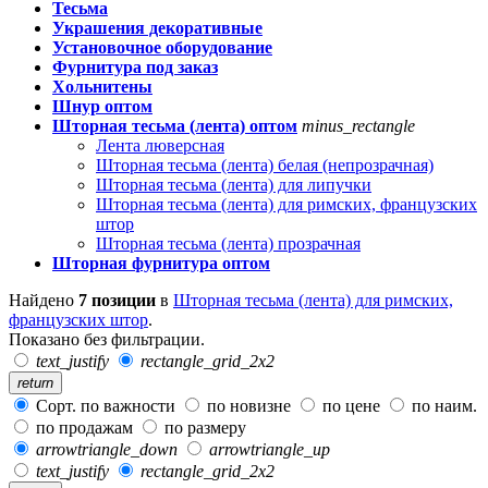
Тесьма
Украшения декоративные
Установочное оборудование
Фурнитура под заказ
Хольнитены
Шнур оптом
Шторная тесьма (лента) оптом
minus_rectangle
Лента люверсная
Шторная тесьма (лента) белая (непрозрачная)
Шторная тесьма (лента) для липучки
Шторная тесьма (лента) для римских, французских
штор
Шторная тесьма (лента) прозрачная
Шторная фурнитура оптом
Найдено
7 позиции
в
Шторная тесьма (лента) для римских,
французских штор
.
Показано без фильтрации.
text_justify
rectangle_grid_2x2
return
Сорт. по важности
по новизне
по цене
по наим.
по продажам
по размеру
arrowtriangle_down
arrowtriangle_up
text_justify
rectangle_grid_2x2