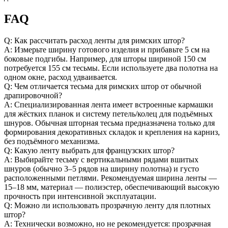
FAQ
Q: Как рассчитать расход ленты для римских штор?
A: Измерьте ширину готового изделия и прибавьте 5 см на
боковые подгибы. Например, для шторы шириной 150 см
потребуется 155 см тесьмы. Если используете два полотна на
одном окне, расход удваивается.
Q: Чем отличается тесьма для римских штор от обычной
драпировочной?
A: Специализированная лента имеет встроенные кармашки
для жёстких планок и систему петель/колец для подъёмных
шнуров. Обычная шторная тесьма предназначена только для
формирования декоративных складок и крепления на карниз,
без подъёмного механизма.
Q: Какую ленту выбрать для французских штор?
A: Выбирайте тесьму с вертикальными рядами вшитых
шнуров (обычно 3–5 рядов на ширину полотна) и густо
расположенными петлями. Рекомендуемая ширина ленты —
15–18 мм, материал — полиэстер, обеспечивающий высокую
прочность при интенсивной эксплуатации.
Q: Можно ли использовать прозрачную ленту для плотных
штор?
A: Технически возможно, но не рекомендуется: прозрачная