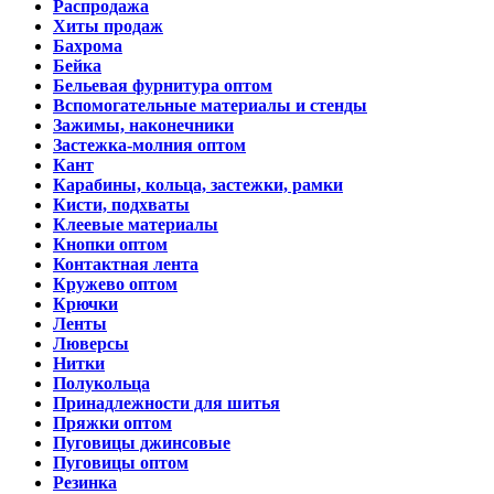
Распродажа
Хиты продаж
Бахрома
Бейка
Бельевая фурнитура оптом
Вспомогательные материалы и стенды
Зажимы, наконечники
Застежка-молния оптом
Кант
Карабины, кольца, застежки, рамки
Кисти, подхваты
Клеевые материалы
Кнопки оптом
Контактная лента
Кружево оптом
Крючки
Ленты
Люверсы
Нитки
Полукольца
Принадлежности для шитья
Пряжки оптом
Пуговицы джинсовые
Пуговицы оптом
Резинка