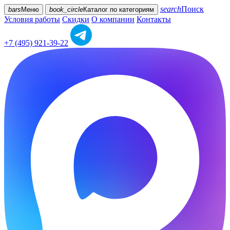
search
Поиск
bars
Меню
book_circle
Каталог
по категориям
Условия работы
Скидки
О компании
Контакты
+7 (495) 921-39-22