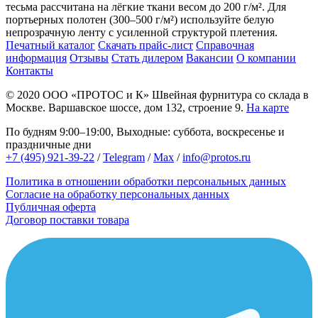
тесьма рассчитана на лёгкие ткани весом до 200 г/м². Для
портьерных полотен (300–500 г/м²) используйте белую
непрозрачную ленту с усиленной структурой плетения.
Печатный каталог
Скачать прайс-лист
Справочная
информация
Отзывы
Стать дилером
Вакансии
О компании
Контакты
© 2020
ООО «ПРОТОС и К»
Швейная фурнитура со склада в
Москве.
Варшавское шоссе, дом 132, строение 9.
На карте
По будням 9:00–19:00, Выходные: суббота, воскресенье и
праздничные дни
+7 (495) 921-39-22
/
Telegram
/
Max
/
info@protos.ru
Политика в отношении обработки персональных данных
Согласие на обработку персональных данных
Публичная оферта
Договор поставки товара