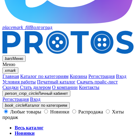
placemark_fill
Волгоград
bars
Меню
Меню
xmark
Главная
Каталог по категориям
Корзина
Регистрация
Вход
Условия работы
Печатный каталог
Скачать прайс-лист
Скидки
Стать дилером
О компании
Контакты
person_crop_circle
Личный кабинет
Регистрация
Вход
book_circle
Каталог
по категориям
Любые товары
Новинки
Распродажа
Хиты
продаж
Весь каталог
Новинки